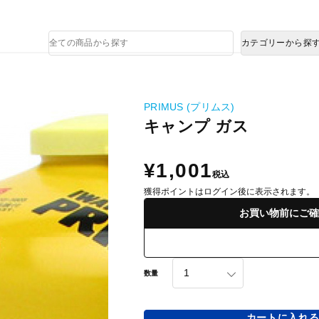
熊本県で発生した地震による影響について
商
カテゴリーから探
品
検
索
PRIMUS (プリムス)
キャンプ ガス
¥1,001
税込
獲得ポイントはログイン後に表示されます。
お買い物前にご確
数量
カートに入れ