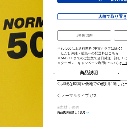
店舗で取り置
比較表に追加
※¥5,500以上送料無料 (中古クラブは除く)
ただし沖縄・離島への配送料は
こちら
※AM 9:00までのご注文で当日発送 詳しく
※クーポン・キャンペーン利用については
こ
商品説明
◇温暖な時期や低地での使用に適した
◇ノーマルタイプガス
■素材：鋼鉄
商品説明を詳しく見る
■ガス種類：ブタンガス(ノルマルブタン
他)