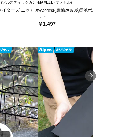
AN (ソルスティックカン)
MAXELL (マクセル)
PRIMUS (プリムス)
イターズ ニッチ ボックス (真鍮バレル)
マクセル アルカリ乾電池ボルテージ単3×4本 3パ
キャンプ ガス
ット
￥781
￥1,497