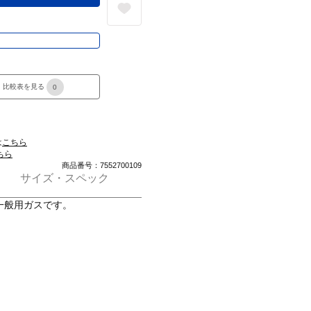
き
比較表を見る
0
は
こちら
ちら
商品番号：7552700109
サイズ・スペック
一般用ガスです。
約65％、イソブタン約33％、