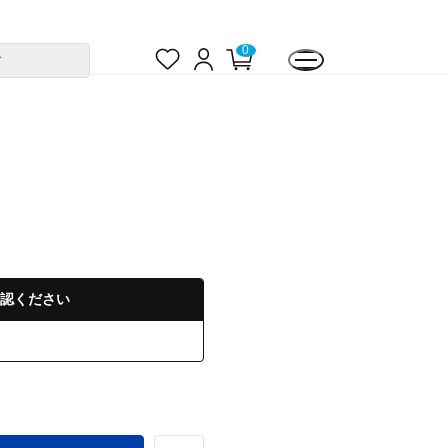
お
ロ
カ
0
す
気
グ
ー
に
イ
ト
入
ン
ペ
り
ー
ジ
認ください
る