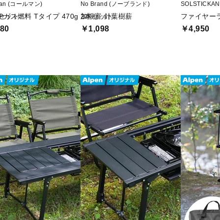
man (コールマン)
No Brand (ノーブランド)
SOLSTICK
本セット
Pガス燃料 Tタイプ 470g 2本セット
加根富 針葉樹薪
ファイヤーラ
80
￥1,098
￥4,950