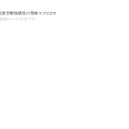
製真空断熱構造の雪峰マグの2サ
で収納ケース付きです。
ても外筒が熱くならず、より軽量
持って使っていただけます。表面
加工に仕上げた特別仕様となって
だいた真空雪峰マグ300を限定商
す。贈答品にもお喜びいただける
別なブラックパッケージに仕上げ
ポリエステル
体450/φ87.5×96.6(h)mm
ース