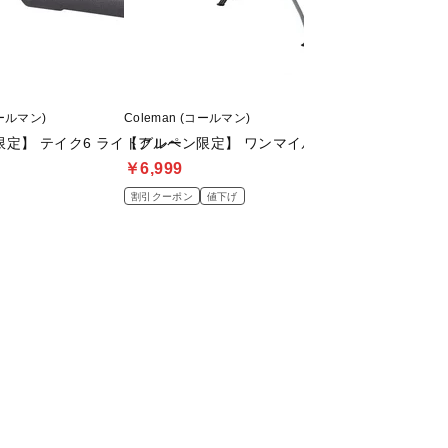
コールマン)
Coleman (コールマン)
Coleman (コールマン
定】 テイク6 ライトグレー
【アルペン限定】 ワンマイルチェア(ライトグレー
デュアルガスバー
￥6,999
￥12,980
割引クーポン
値下げ
割引クーポン