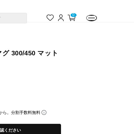
お
ロ
カ
0
す
気
グ
ー
に
イ
ト
入
ン
ペ
り
ー
ジ
300/450 マット
から。分割手数料無料
認ください