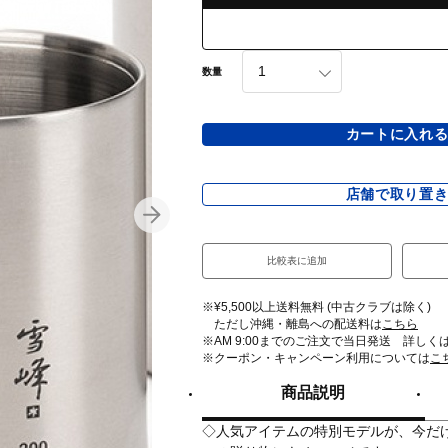
数量
カートに入れ
店舗で取り置
比較表に追加
※¥5,500以上送料無料 (中古クラブは除く)
ただし沖縄・離島への配送料は
こちら
※AM 9:00までのご注文で当日発送 詳しく
※クーポン・キャンペーン利用については
こ
商品説明
◇人気アイテムの特別モデルが、今だ