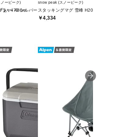
 (スノーピーク)
snow peak (スノーピーク)
GSI (ジーエスアイ)
ぁい- 480m
ラー470 シルバー
スタッキングマグ 雪峰 H200
ホウロウミキシン
￥4,334
￥1,430