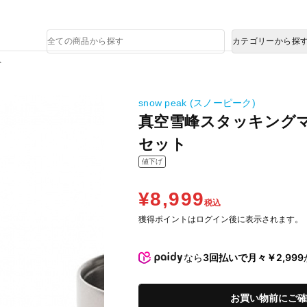
熊本県で発生した地震による影響について
商
カテゴリーから探
品
検
ト
索
snow peak (スノーピーク)
真空雪峰スタッキングマグ 
セット
値下げ
¥8,999
税込
獲得ポイントはログイン後に表示されます。
なら
3回払いで月々￥2,999
お買い物前にご確