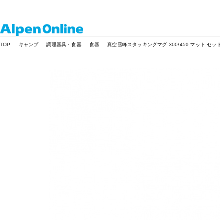
Alpen
TOP
キャンプ
調理器具・食器
食器
真空雪峰スタッキングマグ 300/450 マット セッ
Online