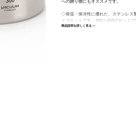
への贈り物にもオススメです。
◇保温・保冷性に優れた、ステンレス
イズセットです。300と450のセット
商品説明を詳しく見る
◇真空二重構造により熱いものを入れ
に、よりシンプルに、湯飲みのように
を滑りにくく、触り心地のよいマット
おります。2020雪峰祭秋でご好評いた
品としてペアセットでご提案いたしま
よう、しっとりとした上品な質感の特
ました。
■素材：本体/ステンレス 収納ケース/
■サイズ：本体300/Φ73.5×91.6(h)mm 本
■重量：本体300/90g 本体450/125g
■セット内容：本体(300/450)、収納ケ
■生産国：中国