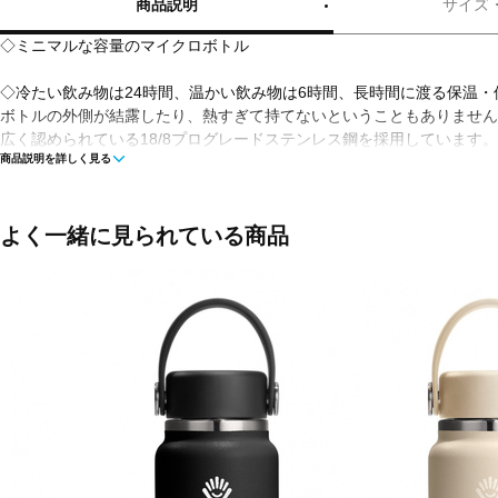
商品説明
サイズ
◇ミニマルな容量のマイクロボトル
◇冷たい飲み物は24時間、温かい飲み物は6時間、長時間に渡る保温
ボトルの外側が結露したり、熱すぎて持てないということもありません
広く認められている18/8プログレードステンレス鋼を採用しています
商品説明を詳しく見る
り、飲み物をおいしく保つことができます。優れたパウダーコーティン
と最高の耐久性、キャップ部分には断熱性と耐久性に優れた素材を採用
求。より気軽で快適に持ち運びできるよう、細部までこだわって作られ
響を及ぼす可能性のある化合物ビスフェノールA不使用のBPA FREE
よく一緒に見られている商品
いただけます。
■カラー：Surf
■素材：内びん/ステンレス、鋼胴部/ステンレス鋼、フタ/ポリプロピレ
ゴム
■サイズ：57×57×135mm、口径/33mm
■重量：157g