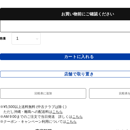
お買い物前にご確認ください
数量
カートに入れる
店舗で取り置き
比較表に追加
比較表
※¥5,500以上送料無料 (中古クラブは除く)
ただし沖縄・離島への配送料は
こちら
※AM 9:00までのご注文で当日発送 詳しくは
こちら
※クーポン・キャンペーン利用については
こちら