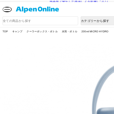
熊本県で発生した地震による影響について
Alpen
Online
商
カテゴリーから探す
品
検
索
TOP
キャンプ
クーラーボックス・ボトル
水筒・ボトル
200ml MICRO HYDRO