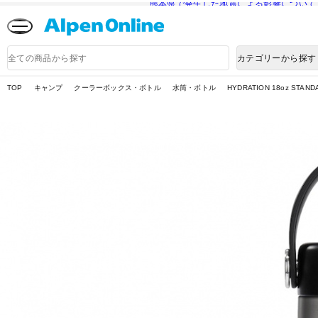
熊本県で発生した地震による影響について
Alpen
Online
商
カテゴリーから探す
品
検
索
TOP
キャンプ
クーラーボックス・ボトル
水筒・ボトル
HYDRATION 18oz STAN