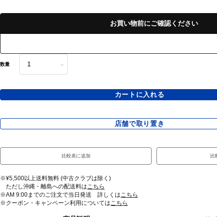
お買い物前にご確認ください
数量
カートに入れる
店舗で取り置き
比較表に追加
比
※¥5,500以上送料無料 (中古クラブは除く)
ただし沖縄・離島への配送料は
こちら
※AM 9:00までのご注文で当日発送 詳しくは
こちら
※クーポン・キャンペーン利用については
こちら