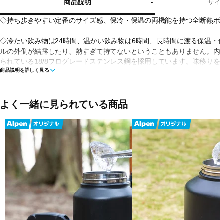
商品説明
サ
◇持ち歩きやすい定番のサイズ感、保冷・保温の両機能を持つ全断熱ボ
◇冷たい飲み物は24時間、温かい飲み物は6時間、長時間に渡る保温
ルの外側が結露したり、熱すぎて持てないということもありません。内
られている18/8プログレードステンレス鋼を採用しています。味移り
商品説明を詳しく見る
いしく保つことができます。優れたパウダーコーティングで滑りにくい
ャップ部分には断熱性と耐久性に優れた素材を採用し、究極の携帯性を
運びできるよう、細部までこだわって作られています。人体への悪影響
ビスフェノールA不使用のBPA FREEですので、安心してご使用いただ
よく一緒に見られている商品
■カラー：Black(178)
■素材：内びん/ステンレス鋼、胴部/ステンレス鋼、ふた/ポリプロピレ
■サイズ：73×73×220mm、口径/48.5mm
■重量：320g
■保温・保冷効力：保冷/24時間、保温/6時間