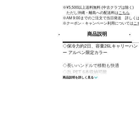
※¥5,500以上送料無料 (中古クラブは除く)
ただし沖縄・離島への配送料は
こちら
※AM 9:00までのご注文で当日発送 詳しく
※クーポン・キャンペーン利用については
こ
商品説明
◇保冷力約2日、容量26Lキャリーハ
ー アルペン限定カラー
◇長いハンドルで移動も快適
◇2L PET 6本収納可能
商品説明を詳しく見る
■カラー：ライトグレー
■素材：ポリエチレン、発泡ウレタン
■使用時サイズ：約49×34×42/94cm
■重量：約3.3kg
■容量：約26L