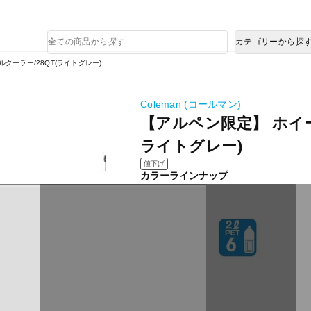
熊本県で発生した地震による影響について
商
カテゴリーから探
品
検
クーラー/28QT(ライトグレー)
索
Coleman (コールマン)
【アルペン限定】 ホイー
ライトグレー)
値下げ
カラーラインナップ