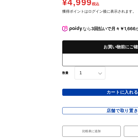
¥4,999
税込
獲得ポイントはログイン後に表示されます。
なら
3回払いで月々￥1,666
お買い物前にご確
数量
カートに入れ
店舗で取り置
比較表に追加