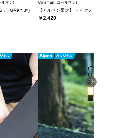
コールマン)
Coleman (コールマン)
Coleman (コールマン
HT GRAY J
ェットブラック)
【アルペン限定】 テイク6 ライトグレー
【アルペン限定】 
ド)
￥2,420
￥4,290