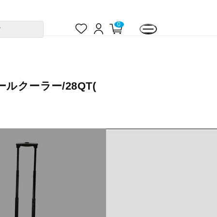
お
ロ
カ
0
す
気
グ
ー
に
イ
ト
入
ン
ペ
り
ー
ジ
ルクーラー/28QT(