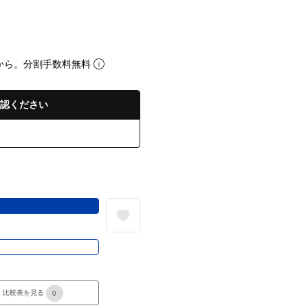
から。分割手数料無料
認ください
る
き
比較表を見る
0