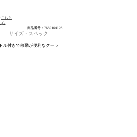
は
こちら
ちら
商品番号：7632104125
サイズ・スペック
ンドル付きで移動が便利なクーラ
、スチール、他