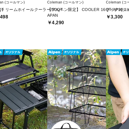
man (コールマン)
Coleman (コールマン)
Coleman (
QT
トリームホイールクーラー/50QT
【アルペン限定】 COOLER 16QT AP20 LIG
テイク9(ジ
APAN
498
￥3,300
￥4,290