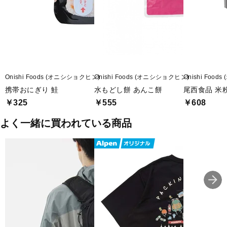
エネルギー 246kcal
たんぱく質 9.8g
脂質 2.3g
炭水化物 46.5g
食塩相当量 2.5g
■生産国：日本
Onishi Foods (オニシショクヒン)
Onishi Foods (オニシショクヒン)
Onishi Foo
■2025年モデル
携帯おにぎり 鮭
水もどし餅 あんこ餅
尾西食品 米
￥325
￥555
￥608
・本商品は品質管理の観点から、お客様都合での返品は承っており
ません。
よく一緒に買われている商品
・賞味期限は3か月以上の商品をお届けいたします。なお、賞味期限
のご指定は承っておりませんのでご了承ください。
■メーカー型番：1FMR51003A