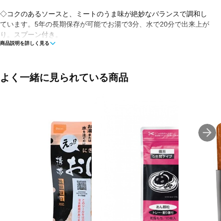
◇コクのあるソースと、ミートのうま味が絶妙なバランスで調和し
ています。5年の長期保存が可能でお湯で3分、水で20分で出来上が
り。スプーン付き。
商品説明を詳しく見る
■原材料：マカロニ加工品(小麦を含む、国内製造)、ミートパスタの
素(トマトペースト、豚肉加工品、ソテーオニオン、砂糖、植物性た
ん白(大豆を含む)、食塩、でん粉分解物、デミグラス風ソース、ビ
よく一緒に見られている商品
ーフパウダー(鶏肉を含む)、オリーブオイル、ポークエキス(ゼラチ
ンを含む)、ソテーオニオン加工品、ビーフコンソメパウダー、酵母
エキス、野菜ブイヨン、野菜ペースト、香辛料)/加工でん粉、調味
料(アミノ酸等)、増粘剤(キサンタン)、着色料(カラメル色素)、酸味
料、酸化防止剤(ビタミンE)、香料
■パッケージサイズ：160×80×155mm
■内容量：65.0g(出来上がり 215g)
■保存期間：5年
■栄養成分(1食あたり)：