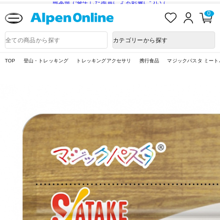
熊本県で発生した地震による影響について
お
ロ
カ
0
気
グ
ー
に
イ
ト
Alpen
入
ン
ペ
Online
商
カテゴリーから探す
り
ー
品
ジ
検
索
TOP
登山・トレッキング
トレッキングアクセサリ
携行食品
マジックパスタ ミート