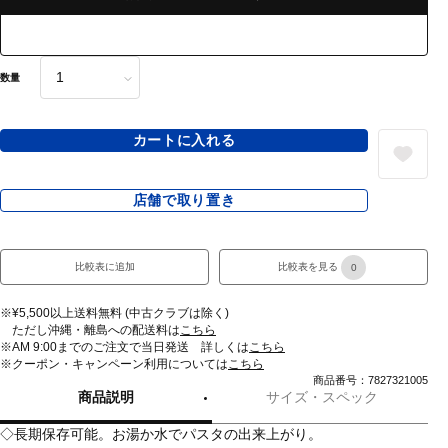
数量
カートに入れる
店舗で取り置き
比較表に追加
比較表を見る
0
※¥5,500以上送料無料 (中古クラブは除く)
ただし沖縄・離島への配送料は
こちら
※AM 9:00までのご注文で当日発送 詳しくは
こちら
※クーポン・キャンペーン利用については
こちら
商品番号：7827321005
商品説明
サイズ・スペック
◇長期保存可能。お湯か水でパスタの出来上がり。