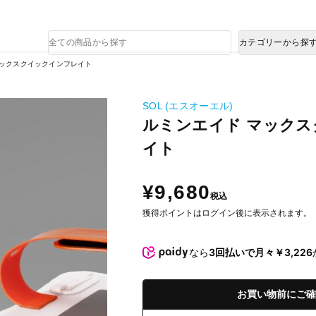
熊本県で発生した地震による影響について
商
カテゴリーから探
品
検
マックスクイックインフレイト
索
SOL (エスオーエル)
ルミンエイド マック
イト
¥9,680
税込
獲得ポイントはログイン後に表示されます。
なら
3回払いで月々￥3,226
お買い物前にご確