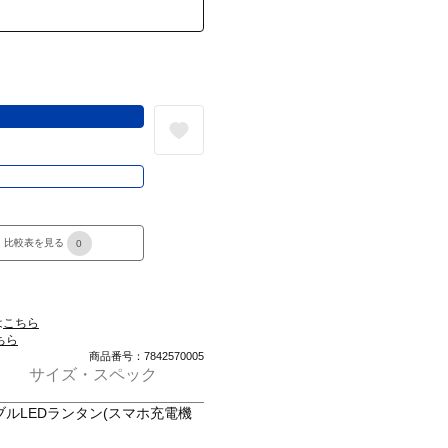
る
き
比較表を見る
0
は
こちら
ちら
商品番号：7842570005
サイズ・スペック
ルLEDランタン(スマホ充電機