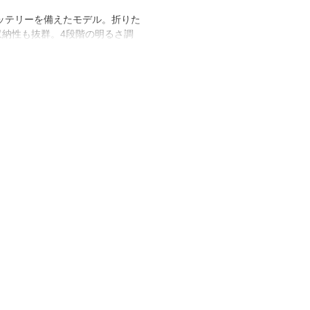
のバッテリーを備えたモデル。折りた
収納性も抜群。4段階の明るさ調
、最大50時間(15ルーメン使用
用時)
ーラーパネル/16～20時間(環境によ