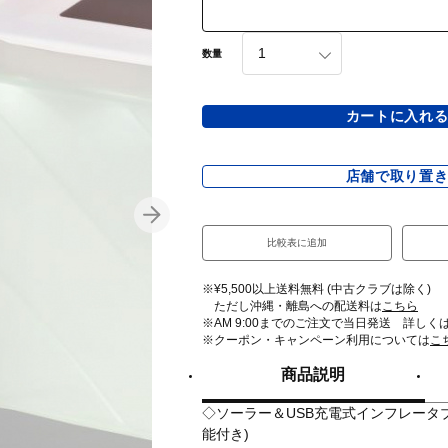
数量
カートに入れ
店舗で取り置
比較表に追加
※¥5,500以上送料無料 (中古クラブは除く)
ただし沖縄・離島への配送料は
こちら
※AM 9:00までのご注文で当日発送 詳しく
※クーポン・キャンペーン利用については
こ
商品説明
◇ソーラー＆USB充電式インフレータブ
能付き)