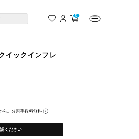
お
ロ
カ
0
す
気
グ
ー
に
イ
ト
入
ン
ペ
り
ー
ジ
スクイックインフレ
から。分割手数料無料
認ください