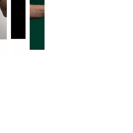
■防水・防塵性：IP67
■生産国：中国
■2025年モデル
■メーカー型番：14083