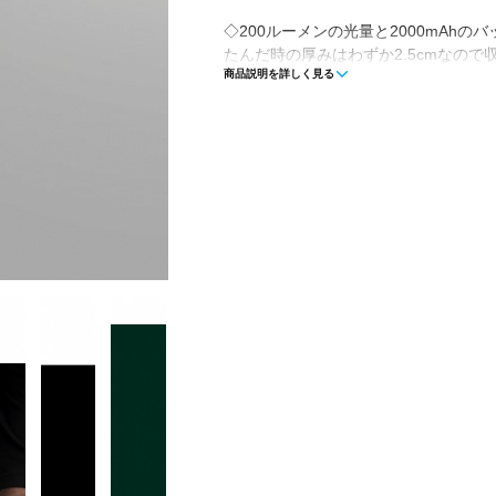
◇200ルーメンの光量と2000mAh
たんだ時の厚みはわずか2.5cmなので
商品説明を詳しく見る
整と点滅モード付き、照明色はホワイト
時)の点灯が可能です。
■素材：本体/TPU
■使用時サイズ：15×15×15cm
■収納時サイズ：15×15×2.5cm
■重量：360g
■最大使用時間：50時間(15ルーメン使
■明るさ：200ルーメン
■充電方法：USB Type-A/2時間、ソ
り変動有)