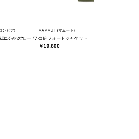
(コロンビア)
MAMMUT (マムート)
Columbia (コロンビ
グラフィック
ムニテック ロー ワイド
コンフォートジャケット
レイクアローヘッ
ツ
￥19,800
￥3,465