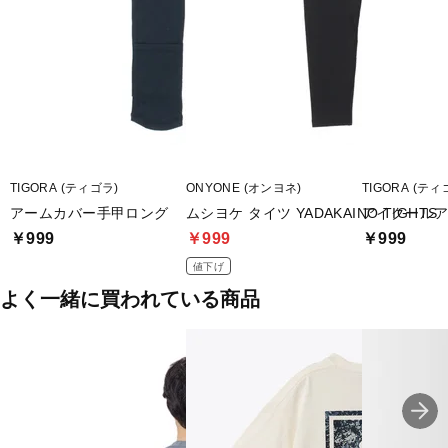
TIGORA (ティゴラ)
ONYONE (オンヨネ)
TIGORA (ティ
アームカバー手甲ロング
ムシヨケ タイツ YADAKAINO TIGHTS
アイクール
￥999
￥999
￥999
値下げ
よく一緒に買われている商品