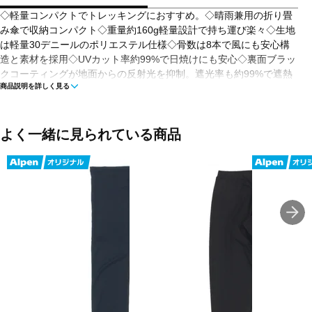
◇軽量コンパクトでトレッキングにおすすめ。◇晴雨兼用の折り畳
み傘で収納コンパクト◇重量約160g軽量設計で持ち運び楽々◇生地
は軽量30デニールのポリエステル仕様◇骨数は8本で風にも安心構
造と素材を採用◇UVカット率約99%で日焼けにも安心◇裏面ブラッ
クコーティングが地面からの反射光を抑制。遮光率も約99%で遮熱
商品説明を詳しく見る
効果あり◇撥水コートでお手入れも楽々◇サイズ(骨長)約55cmで使
用時の直径は約98cm
■生産国: 中国
■重量: 約160 g
よく一緒に見られている商品
■メーカー型番：7857070304