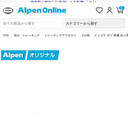
熊本県で発生した地震による影響について
お
ロ
カ
0
気
グ
ー
に
イ
ト
Alpen
入
ン
ペ
Online
商
カテゴリーから探す
り
ー
品
ジ
検
索
TOP
登山・トレッキング
トレッキングアクセサリ
その他
ティゴラ ポリ 軽量 折り畳み