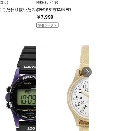
ィゴラ)
Nike (ナイキ)
TIGORA (ティゴラ)
ス
にこだわり抜いたスポーツグラス
CROSS TRAINER
フィット感にこだ
￥7,999
￥2,999
割引クーポン