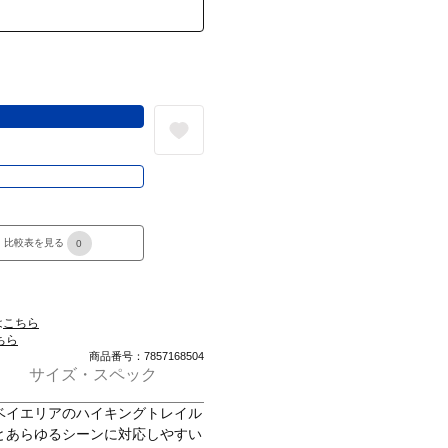
る
き
比較表を見る
0
は
こちら
ちら
商品番号：7857168504
サイズ・スペック
ベイエリアのハイキングトレイル
とあらゆるシーンに対応しやすい