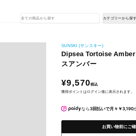
熊本県で発生した地震による影響について
商
カテゴリーから探
品
検
ー
索
SUNSKI (サンスキー)
Dipsea Tortoise A
スアンバー
¥9,570
税込
獲得ポイントはログイン後に表示されます。
なら
3回払いで月々￥3,190
お買い物前にご確