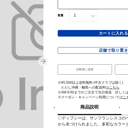
数量
カートに入れ
店舗で取り置
比較表に追加
※¥5,500以上送料無料 (中古クラブは除く)
ただし沖縄・離島への配送料は
こちら
※AM 9:00までのご注文で当日発送 詳しく
※クーポン・キャンペーン利用については
こ
商品説明
◇ディプシーは、サンフランシスコの
から名づけられました。多彩なカラー