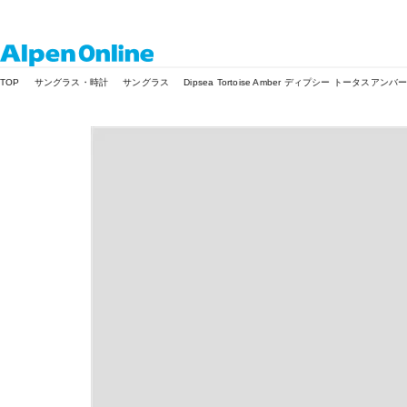
Alpen
TOP
サングラス・時計
サングラス
Dipsea Tortoise Amber ディプシー トータスアンバ
Online