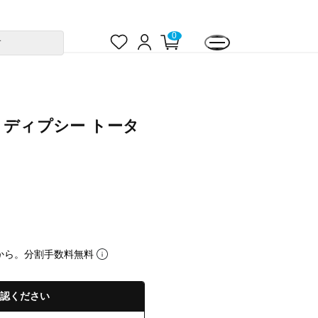
お
ロ
カ
0
す
気
グ
ー
に
イ
ト
入
ン
ペ
り
ー
ジ
mber ディプシー トータ
から。分割手数料無料
認ください