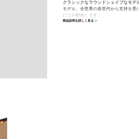
クラシックなラウンドシェイプなモデルで
モデル、全世界の各世代から支持を受
にはお勧めします。
商品説明を詳しく見る
■素材：レンズ/TAC Lens、フレーム/Recy
ル/Recycled Polycarbonate
■可視光線透過率：15%
■紫外線透過率：0%
■レンズ：偏光レンズ
■重量：18.5g
■生産国：中国
■2024年モデル
■メーカー型番：SUNDS-TAM