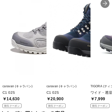
■カラー：アンバー(340)
■甲材(アッパー)：メッシュナイロン/合成皮革(トゥガード/TPU補強)
■底材(ソール)：合成ラバー+EVAミッドソール
■ワイズ：3E
■片足重量：590g(26cm)
■用途：トレッキング
■生産国：ベトナム
※ワイズを確認の上お買い求め下さい。また、足のサイズは甲高、
幅等個人差がありますので、あくまで目安としてご判断ください。
caravan (キャラバン)
caravan (キャラバン)
TIGORA (ティ
■メーカー型番：0010106
C1 02S
C1 02S
ワイド・透湿防
￥14,630
￥20,900
￥7,999
割引クーポン
割引クーポン
割引クーポン