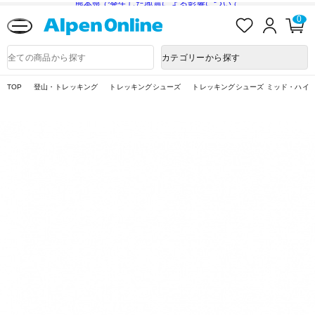
熊本県で発生した地震による影響について
お
ロ
カ
0
気
グ
ー
に
イ
ト
Alpen
入
ン
ペ
Online
商
カテゴリーから探す
り
ー
品
ジ
検
索
TOP
登山・トレッキング
トレッキングシューズ
トレッキングシューズ ミッド・ハイ