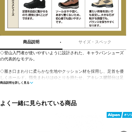
商品説明
サイズ・スペック
◇登山入門者が使いやすいように設計された、キャラバンシューズ
の代表的なモデル。
◇履き口まわりに柔らかな生地やクッション材を採用し、足首を優
しくホールド。指先まわりはゆとりを持たせ、アキレス腱部分は足
商品説明を詳しく見る
首が動きやすいよう浅めにカットするなど、初めて登山靴に足を入
れる入門者でも違和感なく履ける設計です。つま先部分にはTPU樹
脂カップを採用し、指先をしっかりと保護。さらに、悪路でもグリ
ップ力を発揮するキャラバントレックソールや、着地時の衝撃を吸
よく一緒に見られている商品
収するインソールクッションシステムなどで歩行性能を高め、低山
はもちろん、富士登山、尾瀬や屋久島でのトレッキングにも最適で
す。