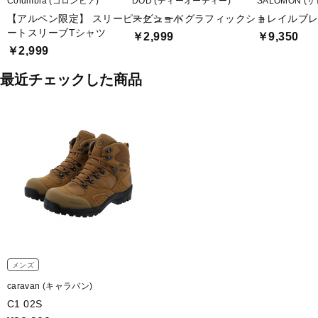
Columbia (コロンビア)
DOD (ディーオーディー)
SALOMON (
【アルペン限定】 スリーピービュートグラフィックショ
スクショバ
トレイルブレイザ
ートスリーブTシャツ
￥2,999
￥9,350
￥2,999
最近チェックした商品
メンズ
caravan (キャラバン)
C1 02S