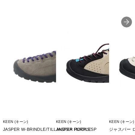
■2021年モデル
※ブランドやシリーズによっては甲高や幅等小さめに作られている
ことがあります。あくまで目安としてご判断ください。
■メーカー型番：1025474
KEEN (キーン)
KEEN (キーン)
KEEN (キーン)
JASPER W-BRINDLE/TILLANDSIA PURPLE
JASPER ROCKS SP
ジャスパー 