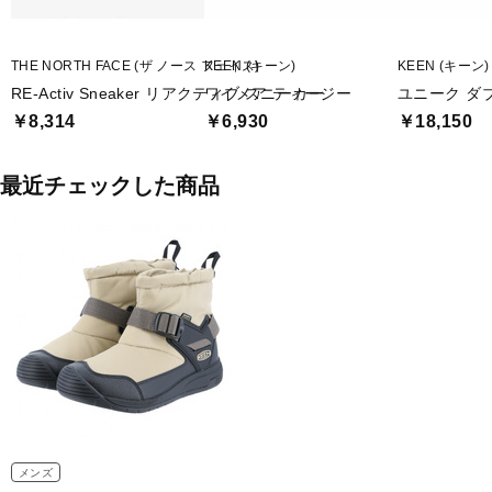
THE NORTH FACE (ザ ノース フェイス)
KEEN (キーン)
KEEN (キーン)
RE-Activ Sneaker リアクティブ スニーカー
ワイメア ティージー
ユニーク ダ
￥8,314
￥6,930
￥18,150
最近チェックした商品
メンズ