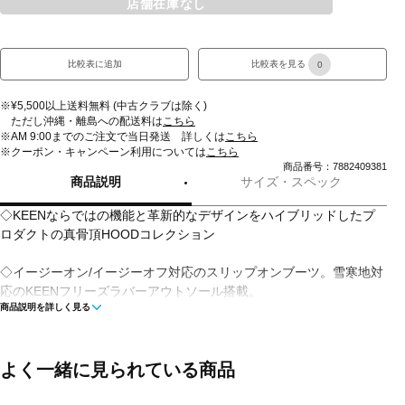
店舗在庫なし
比較表に追加
比較表を見る
0
※¥5,500以上送料無料 (中古クラブは除く)
ただし沖縄・離島への配送料は
こちら
※AM 9:00までのご注文で当日発送 詳しくは
こちら
※クーポン・キャンペーン利用については
こちら
商品番号：7882409381
商品説明
サイズ・スペック
◇KEENならではの機能と革新的なデザインをハイブリッドしたプ
ロダクトの真骨頂HOODコレクション
◇イージーオン/イージーオフ対応のスリップオンブーツ。雪寒地対
応のKEENフリーズラバーアウトソール搭載。
商品説明を詳しく見る
■用途：アウトドアカジュアル
■生産国：ベトナム
よく一緒に見られている商品