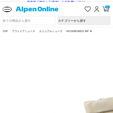
熊本県で発生した地震による影響について
お
ロ
カ
0
気
グ
ー
に
イ
ト
Alpen
入
ン
ペ
Online
商
カテゴリーから探す
り
ー
品
ジ
検
索
TOP
アウトドアシューズ
カジュアルシューズ
HOODROMEO WP M