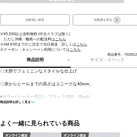
比較表に追加
比較表を見る
0
※¥5,500以上送料無料 (中古クラブは除く)
ただし沖縄・離島への配送料は
こちら
※AM 9:00までのご注文で当日発送 詳しくは
こちら
※クーポン・キャンペーン利用については
こちら
商品番号：7920912
商品説明
サイズ・スペック
◇大胆でフェミニンなスタイルな仕上げ
◇床からヒールまでの高さはユニークな40mm。
■カラー(メーカー表記)：ブラック(001：Black)
商品説明を詳しく見る
■生産国：中国
※ブランドやシリーズによっては甲高や幅等小さめに作られていること
よく一緒に見られている商品
あります。あくまで目安としてご判断ください。