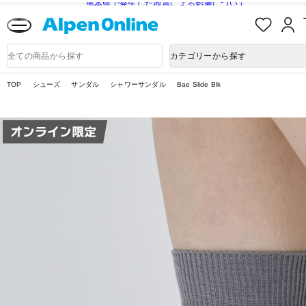
熊本県で発生した地震による影響について
お
気
に
Alpen
入
Online
商
カテゴリーから探す
り
品
検
索
TOP
シューズ
サンダル
シャワーサンダル
Bae Slide Blk