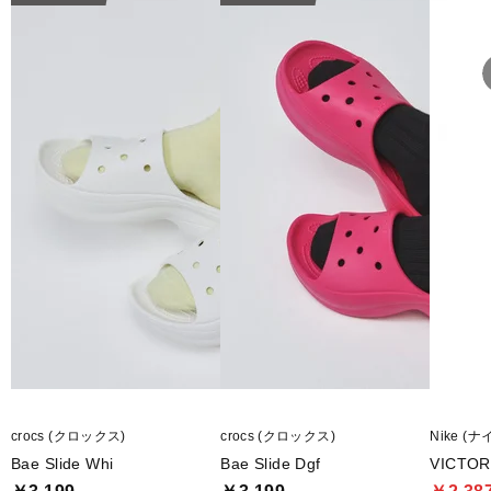
※エスカレーター使用中に、サンダルがステップの前後及び側面のすき
に巻きこまれる事故が多発しております。
サンダル・長靴等のご使用の際には、ステップの決められた枠内に乗り
すき間に巻きこまれないようご注意ください。
■メーカー型番：211108-001
crocs (クロックス)
crocs (クロックス)
Nike (ナ
Bae Slide Whi
Bae Slide Dgf
VICTO