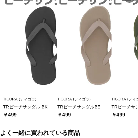
サンダル・長靴等のご使用の際には、ステップの決められた枠内に
乗り、すき間に巻きこまれないようご注意ください。
■メーカー型番：ARSD251873
TIGORA (ティゴラ)
TIGORA (ティゴラ)
TIGORA (ティ
TRビーチサンダル BK
TRビーチサンダルBE
TRビーチサン
￥499
￥499
￥499
よく一緒に買われている商品