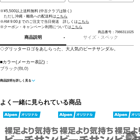
※¥5,500以上送料無料 (中古クラブは除く)
ただし沖縄・離島への配送料は
こちら
※AM 9:00までのご注文で当日発送 詳しくは
こちら
※クーポン・キャンペーン利用については
こちら
商品番号：7986311025
商品説明
サイズ・スペック
◇グリッターロゴをあしらった、大人気のビーチサンダル。
■カラー(メーカー表記)：
ブラック(BL0)
商品説明を詳しく見る
■生産国：中国
■2025年モデル
よく一緒に見られている商品
※ブランドやシリーズによっては甲高や幅等小さめに作られている
ことがあります。あくまで目安としてご判断ください。
※エスカレーター使用中に、サンダルがステップの前後及び側面の
すき間に巻きこまれる事故が多発しております。