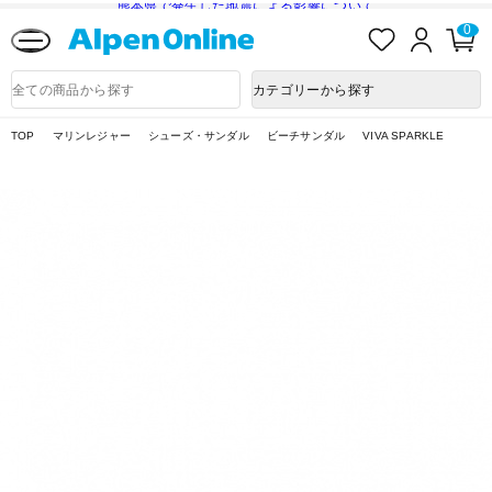
熊本県で発生した地震による影響について
お
ロ
カ
0
気
グ
ー
に
イ
ト
Alpen
入
ン
ペ
Online
商
カテゴリーから探す
り
ー
品
ジ
検
索
TOP
マリンレジャー
シューズ・サンダル
ビーチサンダル
VIVA SPARKLE