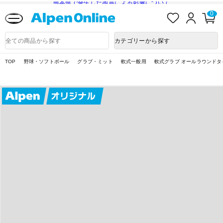
熊本県で発生した地震による影響について
お
ロ
カ
0
気
グ
ー
に
イ
ト
Alpen
入
ン
ペ
Online
商
カテゴリーから探す
り
ー
品
ジ
検
索
TOP
野球・ソフトボール
グラブ・ミット
軟式一般用
軟式グラブ オールラウンドタ