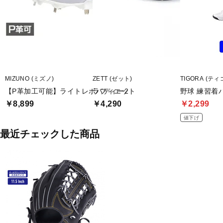
MIZUNO (ミズノ)
ZETT (ゼット)
TIGORA (ティ
【P革加工可能】ライトレボバディー2
ラフィエット
野球 練習着
￥8,899
￥4,290
￥2,299
値下げ
最近チェックした商品