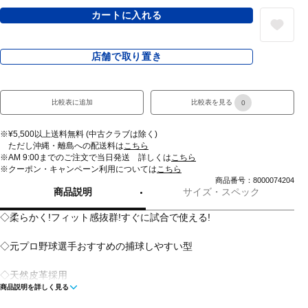
カートに入れる
店舗で取り置き
比較表に追加
比較表を見る
0
※¥5,500以上送料無料 (中古クラブは除く)
ただし沖縄・離島への配送料は
こちら
※AM 9:00までのご注文で当日発送 詳しくは
こちら
※クーポン・キャンペーン利用については
こちら
商品番号：8000074204
商品説明
サイズ・スペック
◇柔らかく!フィット感抜群!すぐに試合で使える!
◇元プロ野球選手おすすめの捕球しやすい型
◇天然皮革採用
商品説明を詳しく見る
◇深いポケットでしっかり捕球できる!