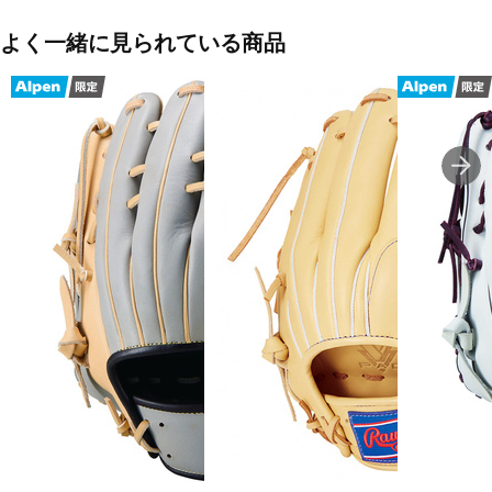
■カラー:
よく一緒に見られている商品
ブラック
■サイズ:11.5インチ
■生産国:タイ
■2024年モデル
■メーカー型番：TR-8BG1044 S