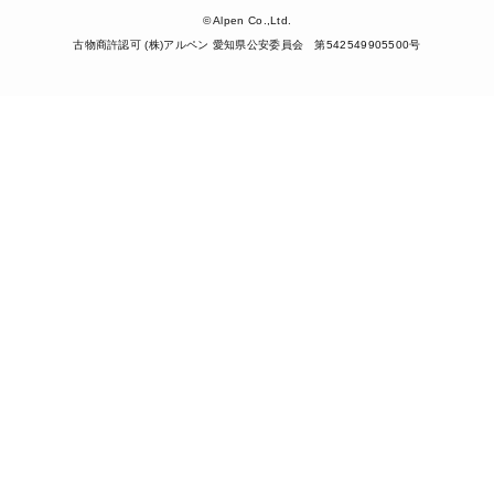
© Alpen Co.,Ltd.
古物商許認可 (株)アルペン 愛知県公安委員会 第542549905500号