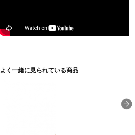
■素材:超々ジュラルミン
■バランス:ミドルバランス
■長さ:83cm
■直径:6.95cm
■重量:660g
■生産国:中国
よく一緒に見られている商品
■2025年モデル
■メーカー型番：BAT34583