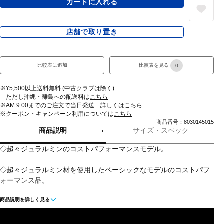
カートに入れる
店舗で取り置き
比較表に追加
比較表を見る
0
※¥5,500以上送料無料 (中古クラブは除く)
ただし沖縄・離島への配送料は
こちら
※AM 9:00までのご注文で当日発送 詳しくは
こちら
※クーポン・キャンペーン利用については
こちら
商品番号：8030145015
商品説明
サイズ・スペック
◇超々ジュラルミンのコストパフォーマンスモデル。
◇超々ジュラルミン材を使用したベーシックなモデルのコストパフ
ォーマンス品。
商品説明を詳しく見る
■カラー:
5337:イエローG/ブラウン