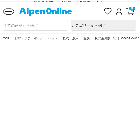
熊本県で発生した地震による影響について
お
ロ
カ
0
気
グ
ー
に
イ
ト
Alpen
入
ン
ペ
Online
商
カテゴリーから探す
り
ー
品
ジ
検
索
TOP
野球・ソフトボール
バット
軟式一般用
金属
軟式金属製バット GODA-DW 8