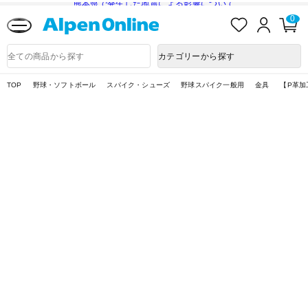
熊本県で発生した地震による影響について
お
ロ
カ
0
気
グ
ー
に
イ
ト
Alpen
入
ン
ペ
Online
商
カテゴリーから探す
り
ー
品
ジ
検
索
TOP
野球・ソフトボール
スパイク・シューズ
野球スパイク一般用
金具
【P革加