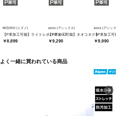
■スパイク種類:金属(金具固定式)
■ワイズ:3E
MIZUNO (ミズノ)
asics (アシックス)
asics (アシッ
■片足重量:約260g
【P革加工可能】ライトレボバディー2
【P革加工可能】ネオコネクト
【P革加工可
￥8,899
￥9,290
￥9,990
■片足重量代表サイズ:27.0cm
■生産国:カンボジア
よく一緒に買われている商品
■2023年モデル
※ワイズを確認の上お買い求め下さい。また、足のサイズは甲高、
幅等個人差がありますので、あくまで目安としてご判断ください。
■メーカー型番：11GM232600