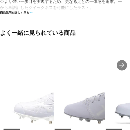
◇より強い一歩目を実現するため、更なる足との一体感を追求。一
から再設計したクイックネスを可能にしたラスト。
商品説明を詳しく見る
◇あらゆる方向への強いけり出しと加速を実現させるCQソールのコ
ンセプトを踏襲したソール。
よく一緒に見られている商品
◇GCLインソール、取り外し可
◇CAソール、金属(金具固定式)
◇アナトミカルラスト
◇ワイド
■カラー(メーカー表記):
ブラック(ブラック×ブラック)
■甲材(アッパー):人工皮革×合成繊維
■底材(ソール):合成底
■タイプ:埋め込み式