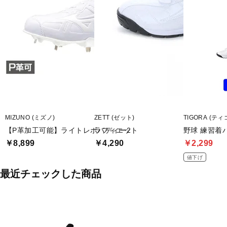
MIZUNO (ミズノ)
ZETT (ゼット)
TIGORA (ティ
【P革加工可能】ライトレボバディー2
ラフィエット
野球 練習着
￥8,899
￥4,290
￥2,299
値下げ
最近チェックした商品