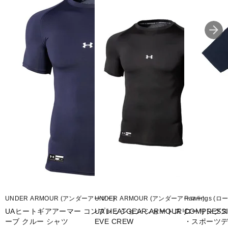
◇吸汗速乾:汗を素早く吸収、拡散
◇クイックドライPLUS
◇動きをよりスムーズにし、不快なつっぱり感を軽減
◇運動時の動きやすさを科学した快適モーション設計
◇ダイナモーションフィット
◇学生野球対応
◇12JA5P30後継品
◇衿の高さ:1.5cm
■カラー(メーカー表記):
グリーン(12JAAP3034:D.グリーン)
サックスブルー(12JAAP3027:ブルー)
UNDER ARMOUR (アンダーアーマー)
UNDER ARMOUR (アンダーアーマー)
Rawlings (
ブルー(12JAAP3016:パステルネイビー)
UAヒートギアアーマー コンプレッション ショートスリ
UA HEATGEAR ARMOUR COMPRESS
ローリングス
ネイビー(12JAAP3014:ネイビー)
ーブ クルー シャツ
EVE CREW
・スポーツデポ