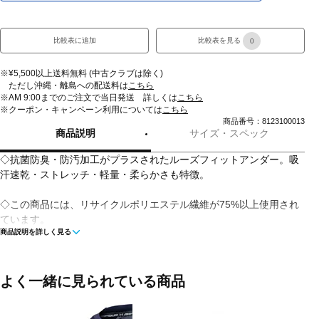
比較表に追加
比較表を見る
0
※¥5,500以上送料無料 (中古クラブは除く)
ただし沖縄・離島への配送料は
こちら
※AM 9:00までのご注文で当日発送 詳しくは
こちら
※クーポン・キャンペーン利用については
こちら
商品番号：8123100013
商品説明
サイズ・スペック
◇抗菌防臭・防汚加工がプラスされたルーズフィットアンダー。吸
汗速乾・ストレッチ・軽量・柔らかさも特徴。
◇この商品には、リサイクルポリエステル繊維が75%以上使用され
ています。
商品説明を詳しく見る
◇ライトフレキシードライII
◇Pure Hyper:こすり洗いなしでも泥汚れが落ちやすい優れた防汚性
よく一緒に見られている商品
&臭いの元となる菌の増殖を抑える、防汚・抗菌防臭機能