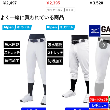
グレープ(12JAAP3067:パープル)
￥2,497
￥2,395
￥3,520
ワイン(12JAAP3063:エンジ)
ホワイト(12JAAP3001:ホワイト)
割引クーポン
値下げ
ブラック(12JAAP3009:ブラック)
よく一緒に買われている商品
レッド(12JAAP3062:レッド)
■素材:ポリエステル91%、ポリウレタン9%
■生産国:中国
■2023年モデル
■メーカー型番：12JAAP3001, 12JAAP3009, 12JAAP3014,
12JAAP3016, 12JAAP3027, 12JAAP3034, 12JAAP3062,
12JAAP3063, 12JAAP3067