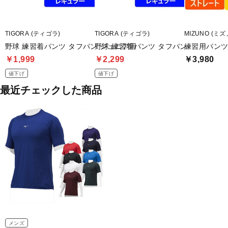
TIGORA (ティゴラ)
TIGORA (ティゴラ)
MIZUNO (ミズ
野球 練習着パンツ タフパン ジュニア用
野球 練習着パンツ タフパン
練習用パンツ
￥1,999
￥2,299
￥3,980
値下げ
値下げ
最近チェックした商品
メンズ