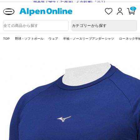
熊本県で発生した地震による影響について
お
ロ
カ
0
気
グ
ー
に
イ
ト
Alpen
入
ン
ペ
Online
商
カテゴリーから探す
り
ー
品
ジ
検
索
TOP
野球・ソフトボール
ウェア
半袖・ノースリーブアンダーシャツ
ローネック半