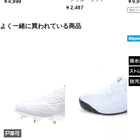
￥4,999
￥9,9
￥2,497
割引ク
よく一緒に買われている商品