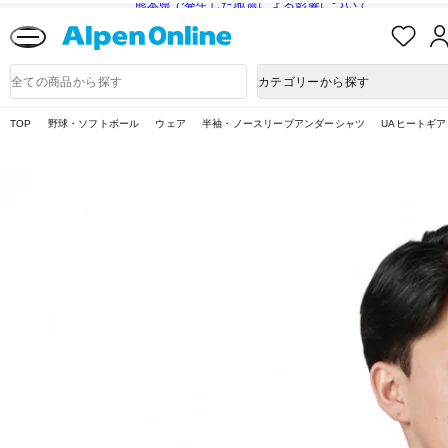
熊本県で発生した地震による影響について
お
気
に
Alpen
入
Online
商
カテゴリーから探す
り
品
検
索
TOP
野球・ソフトボール
ウェア
半袖・ノースリーブアンダーシャツ
UAヒートギア