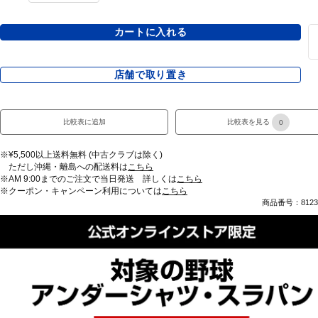
カートに入れる
店舗で取り置き
比較表に追加
比較表を見る
0
※¥5,500以上送料無料 (中古クラブは除く)
ただし沖縄・離島への配送料は
こちら
※AM 9:00までのご注文で当日発送 詳しくは
こちら
※クーポン・キャンペーン利用については
こちら
商品番号：81234