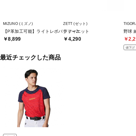
MIZUNO (ミズノ)
ZETT (ゼット)
TIGO
【P革加工可能】ライトレボバディー2
ラフィエット
野球 
￥8,899
￥4,290
￥2,2
値下げ
最近チェックした商品