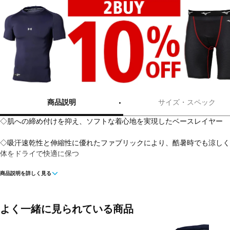
商品説明
サイズ・スペック
◇肌への締め付けを抑え、ソフトな着心地を実現したベースレイヤー
◇吸汗速乾性と伸縮性に優れたファブリックにより、酷暑時でも涼しく
体をドライで快適に保つ
商品説明を詳しく見る
◇4方向へのストレッチ性に優れ、あらゆる動きをスムーズにする
◇汗を素早く吸収、外部へ発散し、アスリートの身体を常にドライに保
よく一緒に見られている商品
◇臭いを軽減