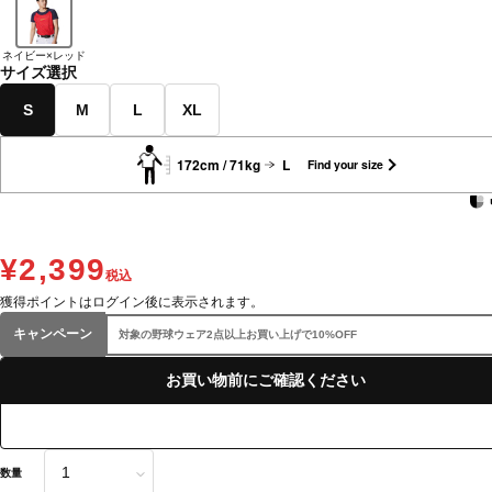
ネイビー×レッド
サイズ選択
S
M
L
XL
172cm / 71kg
L
Find your size
¥2,399
税込
獲得ポイントはログイン後に表示されます。
キャンペーン
対象の野球ウェア2点以上お買い上げで10%OFF
お買い物前にご確認ください
数量