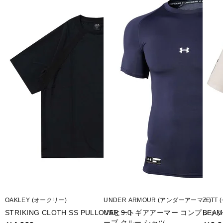
◇部分的にメッシュを採用し通気性を向上
◇肌への締め付けを抑え、ソフトな着心地を実現したベースレイヤー
◇滑らかで肌触りが良く、軽量で吸汗速乾性に優れた生地を使用
◇裾に背番号、名前等を記入できるジョックタグ
◇UPF40
■カラー(メーカー表記):
ネイビー×レッド(600:Red / Midnight Navy / Gold)
■素材:ポリエステル90%、ポリウレタン10%
■生産国:カンボジア
■2025年モデル
OAKLEY (オークリー)
UNDER ARMOUR (アンダーアーマー)
ZETT 
■メーカー型番：1384734
STRIKING CLOTH SS PULLOVER 9.0
UAヒートギアアーマー コンプレッ
BEA
ーブ クルー シャツ