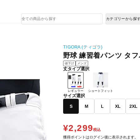
熊本県で発生した地震による影響について
商
カテゴリーから探
品
検
索
TIGORA (ティゴラ)
野球 練習着パンツ タ
値下げ
メンズ
丈タイプ選択
レギュラー
ショートフィット
サイズ選択
S
M
L
XL
2XL
¥2,299
税込
獲得ポイントはログイン後に表示されます。