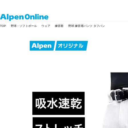
Alpen
TOP
野球・ソフトボール
ウェア
練習着
野球 練習着パンツ タフパン
Online