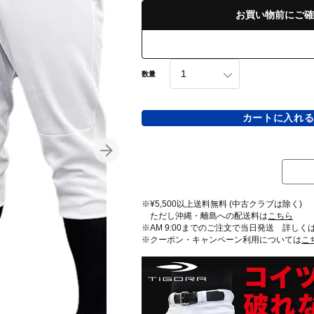
お買い物前にご確
数量
カートに入れ
※¥5,500以上送料無料 (中古クラブは除く)
ただし沖縄・離島への配送料は
こちら
※AM 9:00までのご注文で当日発送 詳しく
※クーポン・キャンペーン利用については
こ