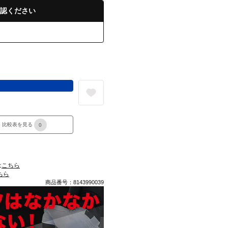
認ください
る
比較表を見る
0
は
こちら
ちら
商品番号：8143990039