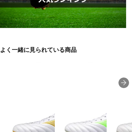
※アッパー本体の人工皮革基布に90%以上のリサイクル素材を使
用。
■カラー(メーカー表記):
ホワイト×シルバー(ホワイト×ギャラクシーシルバー)
■甲材(アッパー):人工皮革
よく一緒に見られている商品
■底材(ソール):合成底、スタッド / 合成樹脂 (固定式)
■ワイズ:2E
■片足重量:約195g
■片足重量代表サイズ:27.0cm
■生産国:ベトナム
■2026年モデル
※ワイズを確認の上お買い求め下さい。また、足のサイズは甲高、