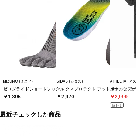
MIZUNO (ミズノ)
SIDAS (シダス)
ATHLETA (ア
ゼログライドショートソックス
マックスプロテクト フットボール ジュ
スポーツデポ
￥1,395
￥2,970
￥2,999
値下げ
最近チェックした商品