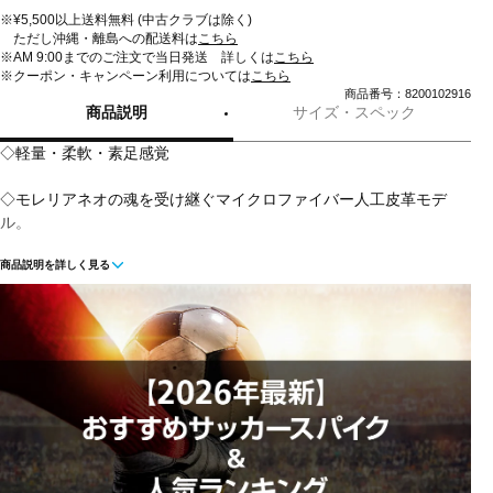
※¥5,500以上送料無料 (中古クラブは除く)
ただし沖縄・離島への配送料は
こちら
※AM 9:00までのご注文で当日発送 詳しくは
こちら
※クーポン・キャンペーン利用については
こちら
商品番号：8200102916
商品説明
サイズ・スペック
◇軽量・柔軟・素足感覚
◇モレリアネオの魂を受け継ぐマイクロファイバー人工皮革モデ
ル。
商品説明を詳しく見る
◇柔らかさとホールド感を追求したマイクロファイバー人工皮革と
軽量性が魅力の1足。通常のインソールに比べて、約1.5倍のグリッ
プ力があるゼログライドライトインソールも搭載。シューズの命と
も言えるラストには、Engineered Fit Last NEOを採用。
◇ゼログライドライトカップインソール(取り外し可)
◇エンジニアードフィットラストネオ
◇天然芝/土/人工芝のグランド用