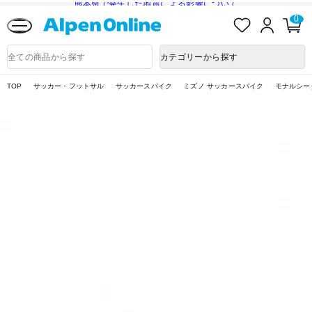
熊本県で発生した地震による影響について
お
ロ
カ
0
気
グ
ー
に
イ
ト
Alpen
入
ン
ペ
Online
商
カテゴリーから探す
り
ー
品
ジ
検
索
TOP
サッカー・フットサル
サッカースパイク
ミズノ サッカースパイク
モナルシー