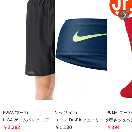
PUMA (プーマ)
Nike (ナイキ)
PUMA (プーマ)
LIGA ゲームパンツ コア
ユース Dri-Fit フューリー クラシック
LIGA ジュ
￥2,392
￥1,120
￥894