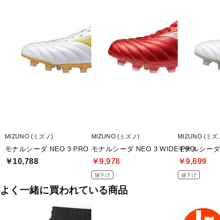
■片足重量:約195g
■片足重量代表サイズ:27.0cm
■生産国:ベトナム
■2025年モデル
※ワイズを確認の上お買い求め下さい。また、足のサイズは甲高、
幅等個人差がありますので、あくまで目安としてご判断ください。
■メーカー型番：P1GA252260
MIZUNO (ミズノ)
MIZUNO (ミズノ)
MIZUNO (ミズ
モナルシーダ NEO 3 PRO
モナルシーダ NEO 3 WIDE PRO
モナルシーダ N
￥10,788
￥9,978
￥9,699
値下げ
値下げ
よく一緒に買われている商品