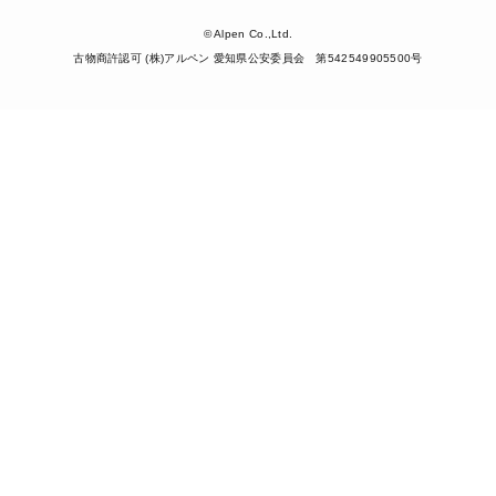
© Alpen Co.,Ltd.
古物商許認可 (株)アルペン 愛知県公安委員会 第542549905500号