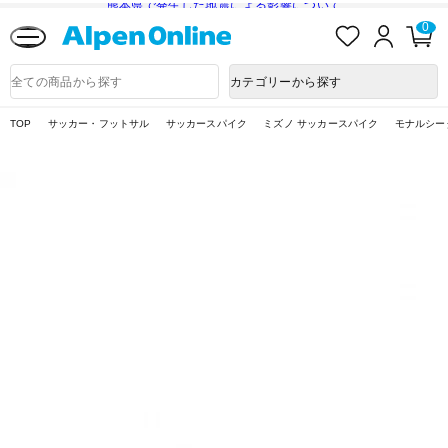
熊本県で発生した地震による影響について
お
ロ
カ
0
気
グ
ー
に
イ
ト
Alpen
入
ン
ペ
Online
商
カテゴリーから探す
り
ー
品
ジ
検
索
TOP
サッカー・フットサル
サッカースパイク
ミズノ サッカースパイク
モナルシー