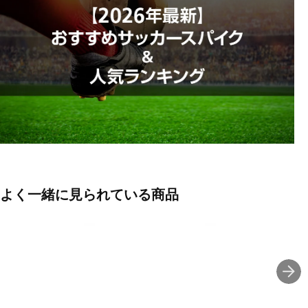
◇インソール:ゼログライドライトカップインソール(取り外し可)
◇フィット:エンジニアードフィットラストネオ
◇天然芝/土/人工芝のグランド用
※アッパー本体の人工皮革基布に90%以上のリサイクル素材を使
用。
※靴ひものテキスタイルに90%以上のリサイクル素材を使用。
■カラー(メーカー表記):
レッド×ホワイト(ルビーレッド×ホワイト)
よく一緒に見られている商品
■甲材(アッパー):人工皮革
■底材(ソール):合成底、スタッド / 合成樹脂 (固定式)
■用途(コートサーフェス):土・人工芝兼用
■ワイズ:2E