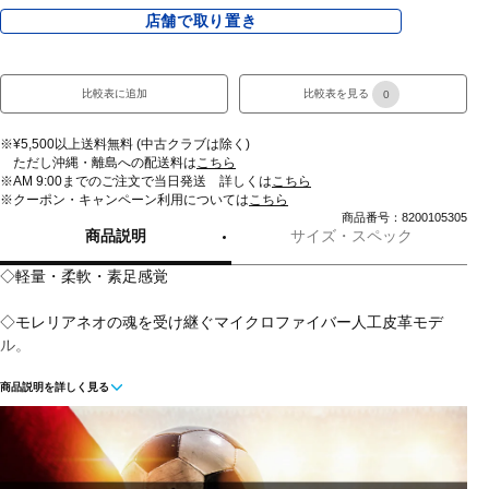
店舗で取り置き
比較表に追加
比較表を見る
0
※¥5,500以上送料無料 (中古クラブは除く)
ただし沖縄・離島への配送料は
こちら
※AM 9:00までのご注文で当日発送 詳しくは
こちら
※クーポン・キャンペーン利用については
こちら
商品番号：8200105305
商品説明
サイズ・スペック
◇軽量・柔軟・素足感覚
◇モレリアネオの魂を受け継ぐマイクロファイバー人工皮革モデ
ル。
商品説明を詳しく見る
◇柔らかさとホールド感を追求したマイクロファイバー人工皮革と
軽量性が魅力の1足。通常のインソールに比べて、約1.5倍のグリッ
プ力があるゼログライドライトインソールも搭載。シューズの命と
も言えるラストには、Engineered Fit Last NEOを採用。