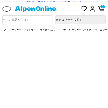
熊本県で発生した地震による影響について
お
ロ
カ
0
気
グ
ー
に
イ
ト
Alpen
入
ン
ペ
Online
商
カテゴリーから探す
り
ー
品
ジ
検
索
TOP
サッカー・フットサル
サッカースパイク
ナイキ サッカースパイク
ティエンポ