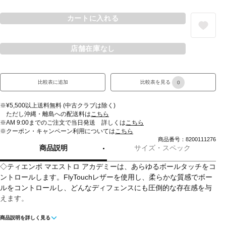
カートに入れる
店舗在庫なし
比較表に追加
比較表を見る
0
※¥5,500以上送料無料 (中古クラブは除く)
ただし沖縄・離島への配送料は
こちら
※AM 9:00までのご注文で当日発送 詳しくは
こちら
※クーポン・キャンペーン利用については
こちら
商品番号：8200111276
商品説明
サイズ・スペック
◇ティエンポ マエストロ アカデミーは、あらゆるボールタッチをコ
ントロールします。FlyTouchレザーを使用し、柔らかな質感でボー
ルをコントロールし、どんなディフェンスにも圧倒的な存在感を与
えます。
商品説明を詳しく見る
◇ソフトタッチ