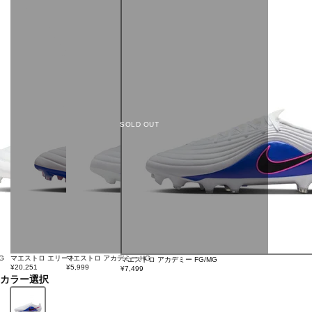
SOLD OUT
G
マエストロ エリート
マエストロ アカデミー HG
マエストロ アカデミー FG/MG
¥20,251
¥5,999
¥7,499
カラー選択