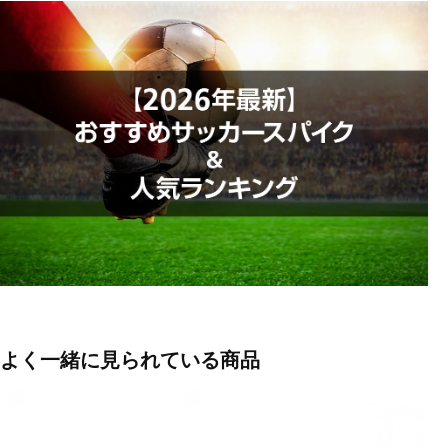
軽量のFlyTouchアッパーは、濡れた状態や乾いた状態を問わず、安
定したボールタッチを提供します。
◇自然なフィット感
FlyTouchレザーは驚くほど柔らかく、素材を過度に伸ばすことな
く、クリートが足にぴったりとフィットし、快適な履き心地を実現
します。
◇あらゆるフィールドに対応するトラクション
アウトソールのかかとと前足部にブレードスタッドを配置し、人工
芝と天然芝の両方のサーフェスで優れたグリップ力を発揮します。
円錐形のスタッドが、スムーズな着地と旋回をサポートします。
◇クッション性のあるソックライナー
■カラー(メーカー表記):
ホワイト×ブラック(146:WHITE/BLACK-RACER BLUE-PINK
よく一緒に見られている商品
BLAST)
■甲材(アッパー):合成皮革+合成繊維