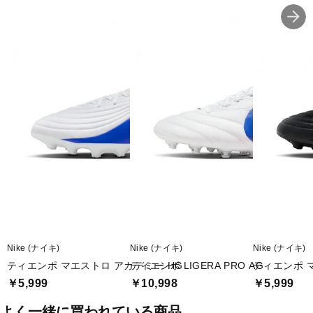
■底材(ソール):合成底+合成樹脂（固定スパイク）
■生産国:ベトナム
■2026年モデル
※ブランドやシリーズによっては甲高や幅等小さめに作られている
ことがあります。あくまで目安としてご判断ください。
■メーカー型番：IB1600146
Nike (ナイキ)
Nike (ナイキ)
Nike (ナイキ)
ティエンポ マエストロ アカデミー HG
ティエンポ LIGERA PRO AG
ティエンポ 
￥5,999
￥10,998
￥5,999
よく一緒に買われている商品