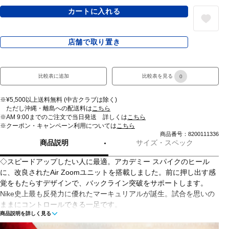
カートに入れる
店舗で取り置き
比較表に追加
比較表を見る
0
※¥5,500以上送料無料 (中古クラブは除く)
ただし沖縄・離島への配送料は
こちら
※AM 9:00までのご注文で当日発送 詳しくは
こちら
※クーポン・キャンペーン利用については
こちら
商品番号：8200111336
商品説明
サイズ・スペック
◇スピードアップしたい人に最適。アカデミー スパイクのヒール
に、改良されたAir Zoomユニットを搭載しました。前に押し出す感
覚をもたらすデザインで、バックライン突破をサポートします。
Nike史上最も反発力に優れたマーキュリアルが誕生。試合を思いの
ままにコントロールできる一足です。
商品説明を詳しく見る
◇まばらな芝、硬い土、砂利などのフィールドに最適