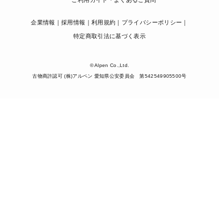
ご利用ガイド・よくあるご質問
企業情報
採用情報
利用規約
プライバシーポリシー
特定商取引法に基づく表示
© Alpen Co.,Ltd.
古物商許認可 (株)アルペン 愛知県公安委員会 第542549905500号