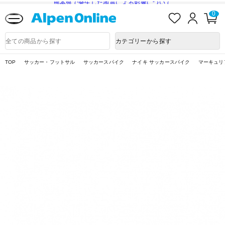
熊本県で発生した地震による影響について
お
ロ
カ
0
気
グ
ー
に
イ
ト
Alpen
入
ン
ペ
Online
商
カテゴリーから探す
り
ー
品
ジ
検
索
TOP
サッカー・フットサル
サッカースパイク
ナイキ サッカースパイク
マーキュリ