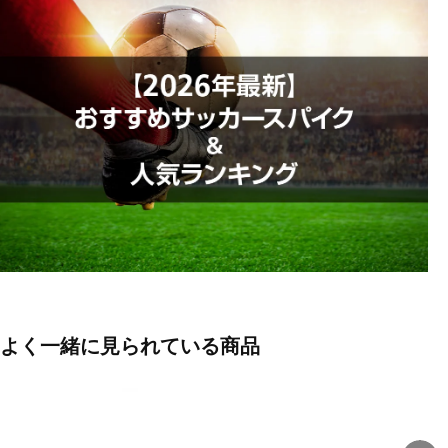
■カラー(メーカー表記):
ブルー×ホワイト(446:RACER BLUE/WHITE)
■生産国:中国
■2026年モデル
※ブランドやシリーズによっては甲高や幅等小さめに作られている
ことがあります。あくまで目安としてご判断ください。
■メーカー型番：FQ8431446
よく一緒に見られている商品