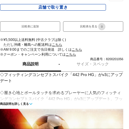
店舗で取り置き
比較表に追加
比較表を見る
0
※¥5,500以上送料無料 (中古クラブは除く)
ただし沖縄・離島への配送料は
こちら
※AM 9:00までのご注文で当日発送 詳しくは
こちら
※クーポン・キャンペーン利用については
こちら
商品番号：8200201056
商品説明
サイズ・スペック
◇フィッティングコンセプトスパイク「442 Pro HG」がv3にアップ
デート
◇履き心地とボールタッチを求めるプレーヤーに人気のフィッティ
ングコンセプトスパイク「442 Pro HG」がv3にアップデート。フッ
商品説明を詳しく見る
トボール専用に開発したプレミアムマイクロファイバーと前足部の
ダブルステッチがオーセンティックなルックスと共にボールタッチ
時のクッション感を提供。履き口裏の起毛マイクロファイバーが足
当たりの良さとスパイク内のズレを抑制し、薄い合成皮革の一枚タ