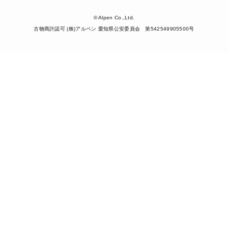
© Alpen Co.,Ltd.
古物商許認可 (株)アルペン 愛知県公安委員会 第542549905500号