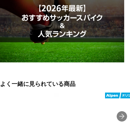
ンが足の形に沿ったフィット感を提供。
■カラー(メーカー表記):
ホワイト×ピンク(5TE:WHITE/PINK)
■甲材(アッパー):人工皮革(マイクロファイバー)
■底材(ソール):合成樹脂底
■用途(コートサーフェス):土・人工芝兼用
■ワイズ:2E
■片足重量:210g
よく一緒に見られている商品
■片足重量代表サイズ:27.5cm
■生産国:ベトナム
■2026年モデル
※ワイズを確認の上お買い求め下さい。また、足のサイズは甲高、