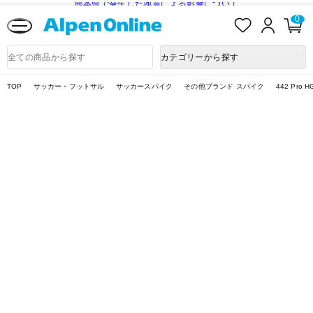
熊本県で発生した地震による影響について
お
ロ
カ
0
気
グ
ー
に
イ
ト
Alpen
入
ン
ペ
Online
商
カテゴリーから探す
り
ー
品
ジ
検
索
TOP
サッカー・フットサル
サッカースパイク
その他ブランド スパイク
442 Pro H