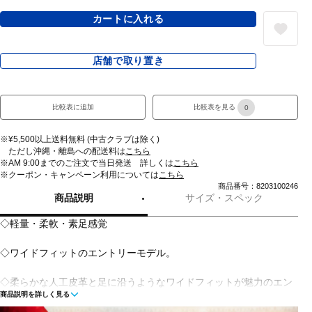
カートに入れる
店舗で取り置き
比較表に追加
比較表を見る
0
※¥5,500以上送料無料 (中古クラブは除く)
ただし沖縄・離島への配送料は
こちら
※AM 9:00までのご注文で当日発送 詳しくは
こちら
※クーポン・キャンペーン利用については
こちら
商品番号：8203100246
商品説明
サイズ・スペック
◇軽量・柔軟・素足感覚
◇ワイドフィットのエントリーモデル。
◇柔らかな人工皮革と足に沿うようなワイドフィットが魅力のエン
商品説明を詳しく見る
トリーモデル。通常のインソールに比べて、約1.5倍のグリップ力が
あるゼログライドライトインソールも搭載。