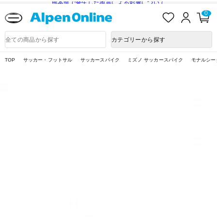
熊本県で発生した地震による影響について
お
ロ
カ
0
気
グ
ー
に
イ
ト
Alpen
入
ン
ペ
Online
商
カテゴリーから探す
り
ー
品
ジ
検
索
TOP
サッカー・フットサル
サッカースパイク
ミズノ サッカースパイク
モナルシー