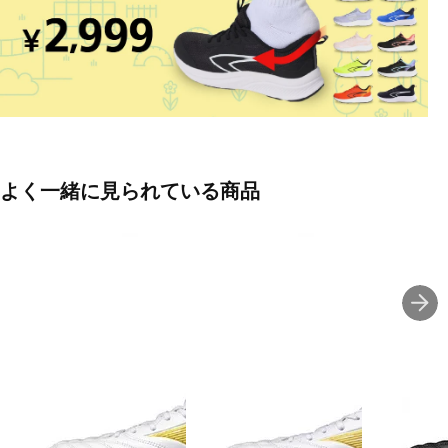
■ワイズ:3E
■片足重量:約160g
■片足重量代表サイズ:22.0cm
■生産国:カンボジア
よく一緒に見られている商品
■2026年モデル
※ワイズを確認の上お買い求め下さい。また、足のサイズは甲高、
幅等個人差がありますので、あくまで目安としてご判断ください。
■メーカー型番：P1GB262550