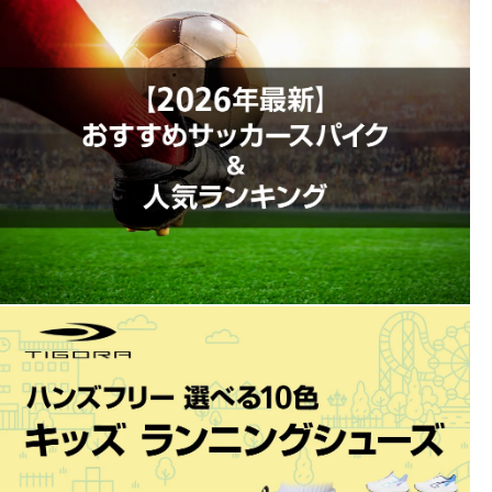
◇ゼログライドライトカップインソール(取り外し可)
◇ワイドフィット
◇天然芝/土/人工芝のグランド用
※アッパー本体の人工皮革基布に90%以上のリサイクル素材を使
用。
※アッパー本体裏地のテキスタイルに90%以上のリサイクル素材を
使用。
■カラー(メーカー表記):
ホワイト×ゴールド(ホワイト×ゴールド)
■甲材(アッパー):人工皮革
■底材(ソール):合成底、スタッド / 合成樹脂 (固定式)
■用途(コートサーフェス):土・人工芝兼用