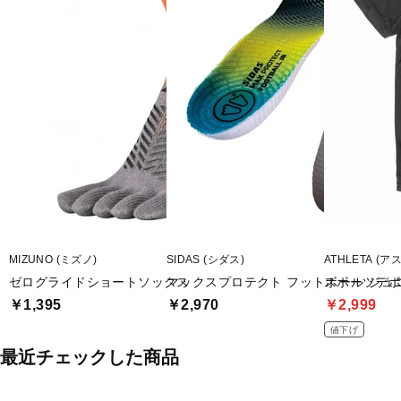
MIZUNO (ミズノ)
SIDAS (シダス)
ATHLETA (ア
ゼログライドショートソックス
マックスプロテクト フットボール ジュ
スポーツデポ
￥1,395
￥2,970
￥2,999
値下げ
最近チェックした商品