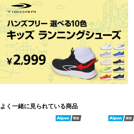
適なトラクションを発揮するよう設計されています。
◇固い土/人工芝グラウンドでのトレーニング対応
◇安定性:デボス加工のサポートフレームが軽量アッパーで安定性を
向上
◇リサイクル素材使用:より良い未来への一歩として、アッパーは
20%以上リサイクル素材を使用しています。
◇軽量合成アッパー素材
◇EVAミッドソール
◇ゴム底
◇レギュラー
よく一緒に見られている商品
◇ローカットレギュラータン構造で、さまざまな足形にフィット
◇TT:固い土/人工芝グラウンドでのトレーニングに対応していま
す。