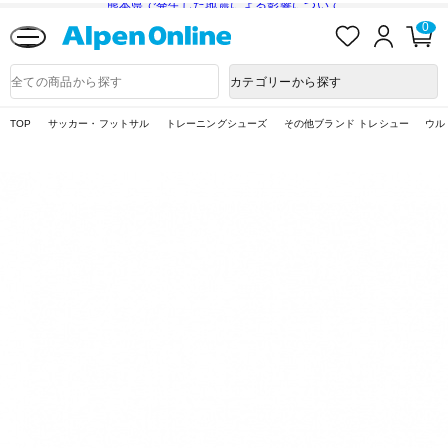
熊本県で発生した地震による影響について
お
ロ
カ
0
気
グ
ー
に
イ
ト
Alpen
入
ン
ペ
Online
商
カテゴリーから探す
り
ー
品
ジ
検
索
TOP
サッカー・フットサル
トレーニングシューズ
その他ブランド トレシュー
ウルト