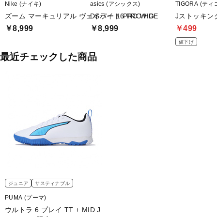
Nike (ナイキ)
asics (アシックス)
TIGORA (ティ
ズーム マーキュリアル ヴェイパー 16 PRO HG
DSライト PRO WIDE
Jストッキング
￥8,999
￥8,999
￥499
値下げ
最近チェックした商品
ジュニア
サスティナブル
PUMA (プーマ)
ウルトラ 6 プレイ TT + MID J