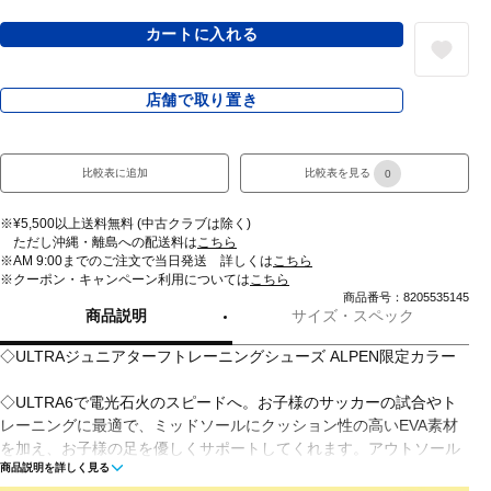
カートに入れる
店舗で取り置き
比較表に追加
比較表を見る
0
※¥5,500以上送料無料 (中古クラブは除く)
ただし沖縄・離島への配送料は
こちら
※AM 9:00までのご注文で当日発送 詳しくは
こちら
※クーポン・キャンペーン利用については
こちら
商品番号：8205535145
商品説明
サイズ・スペック
◇ULTRAジュニアターフトレーニングシューズ ALPEN限定カラー
◇ULTRA6で電光石火のスピードへ。お子様のサッカーの試合やト
レーニングに最適で、ミッドソールにクッション性の高いEVA素材
を加え、お子様の足を優しくサポートしてくれます。アウトソール
商品説明を詳しく見る
は軽量でありながら耐久性が高く、固い土/人工芝のグラウンドで最