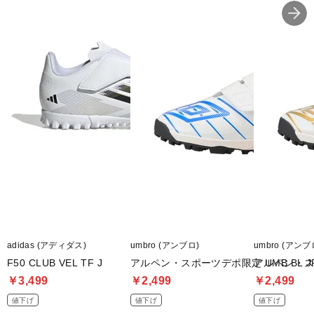
■カラー(メーカー表記):
ホワイト×ブルー(01:PUMA WHITE-BRIGHT AQUA-ULTRA)
■甲材(アッパー):人工皮革
■底材(ソール):ゴム底
■用途(コートサーフェス):ターフ(人工芝)
■ワイズ:2E
■生産国:ベトナム
■2025年モデル
adidas (アディダス)
umbro (アンブロ)
umbro (アンブ
※ワイズを確認の上お買い求め下さい。また、足のサイズは甲高、
幅等個人差がありますので、あくまで目安としてご判断ください。
F50 CLUB VEL TF J
アルペン・スポーツデポ限定 UMB BL JR 
アルペン・スポ
￥3,499
￥2,499
￥2,499
■メーカー型番：109042
値下げ
値下げ
値下げ