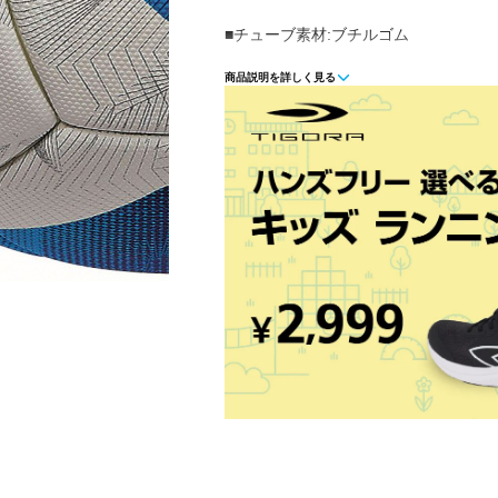
■チューブ素材:ブチルゴム
商品説明を詳しく見る
■素材:PU製
■用途(コートサーフェス):土
■号数:4号球
■製法:アセンテック
■種別:検定球
■対象:小学生
■重量:約370g
■生産国:タイ
■2024年モデル