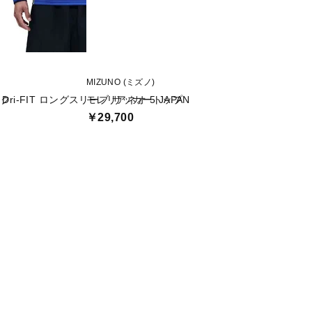
MIZUNO (ミズノ)
adidas (アディダス)
ック
 Dri-FIT ロングスリーブ サッカートップ
モレリアネオ 5 JAPAN
#6 遠藤 航 サッ
フォーム ネーム＆
￥29,700
￥18,150