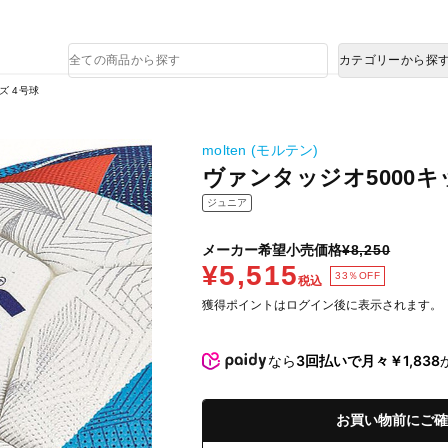
熊本県で発生した地震による影響について
商
カテゴリーから探
品
検
ズ 4号球
索
molten (モルテン)
ヴァンタッジオ5000キ
ジュニア
メーカー希望小売価格
¥8,250
¥5,515
33％OFF
税込
獲得ポイントはログイン後に表示されます。
なら
3回払いで月々￥1,838
お買い物前にご確