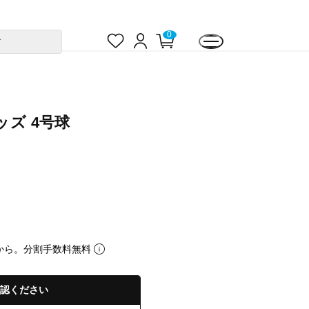
お
ロ
カ
0
す
気
グ
ー
に
イ
ト
入
ン
ペ
り
ー
ジ
ッズ 4号球
から。分割手数料無料
認ください