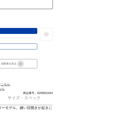
る
き
比較表を見る
0
は
こちら
ちら
商品番号：8209501844
サイズ・スペック
リーモデル。縫い目開きが起きに