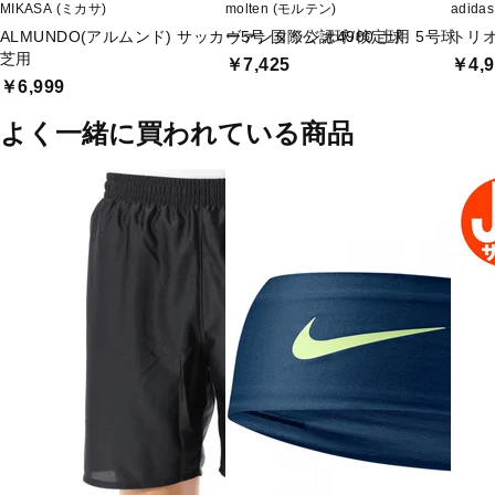
MIKASA (ミカサ)
molten (モルテン)
adid
ALMUNDO(アルムンド) サッカー5号 国際公認球/検定球
ヴァンタッジオ4900 土用 5号球
トリオ
芝用
￥7,425
￥4,9
￥6,999
よく一緒に買われている商品