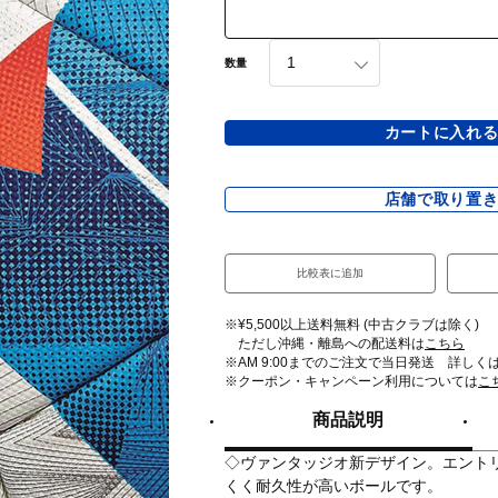
数量
カートに入れ
店舗で取り置
比較表に追加
※¥5,500以上送料無料 (中古クラブは除く)
ただし沖縄・離島への配送料は
こちら
※AM 9:00までのご注文で当日発送 詳しく
※クーポン・キャンペーン利用については
こ
商品説明
◇ヴァンタッジオ新デザイン。エント
くく耐久性が高いボールです。