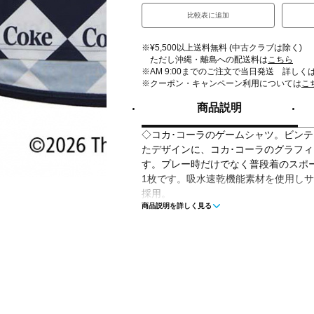
比較表に追加
※¥5,500以上送料無料 (中古クラブは除く)
ただし沖縄・離島への配送料は
こちら
※AM 9:00までのご注文で当日発送 詳しく
※クーポン・キャンペーン利用については
こ
商品説明
◇コカ･コーラのゲームシャツ。ビン
たデザインに、コカ･コーラのグラフ
す。プレー時だけでなく普段着のスポー
1枚です。吸水速乾機能素材を使用し
採用。
商品説明を詳しく見る
◇吸水速乾、UVカット
■カラー(メーカー表記):
ネイビー(4700)
■素材:
本体 ポリエステル100%