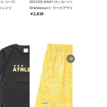
(コカ･コーラ)
SOCCER JUNKY (サッカージャンキー)
ATHLETA (アスレタ)
スシャツ
DribblemanⅡ ワークアウトTEE
スポーツデポ・ア
￥2,839
￥3,499
値下げ