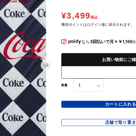
¥3,499
税込
獲得ポイントはログイン後に表示されます。
なら
3回払いで月々￥1,166
お買い物前にご確
数量
カートに入れ
店舗で取り置