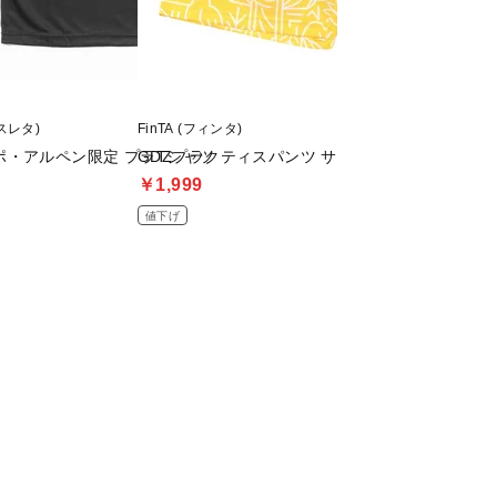
アスレタ)
FinTA (フィンタ)
Nike (ナイキ)
ポ・アルペン限定 プラTシャツ
GDZプラクティスパンツ サッカーフットサルウ
ユース Dri-Fi
￥1,999
￥1,120
値下げ