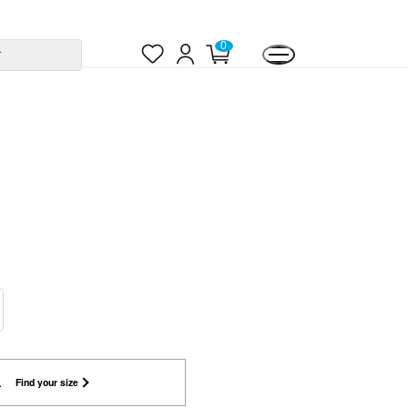
お
ロ
カ
0
す
気
グ
ー
に
イ
ト
入
ン
ペ
り
ー
ジ
L
Find your size