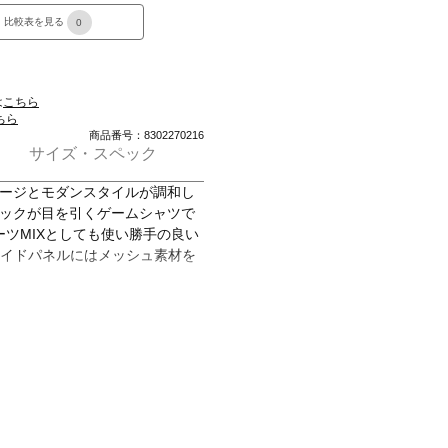
比較表を見る
0
は
こちら
ちら
商品番号：8302270216
サイズ・スペック
テージとモダンスタイルが調和し
ィックが目を引くゲームシャツで
ツMIXとしても使い勝手の良い
サイドパネルにはメッシュ素材を