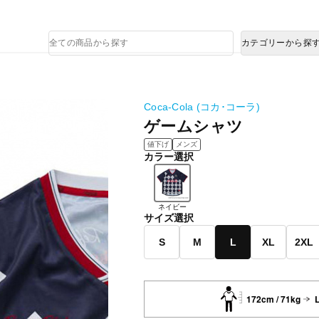
熊本県で発生した地震による影響について
商
カテゴリーから探
品
検
索
Coca-Cola (コカ･コーラ)
ゲームシャツ
値下げ
メンズ
カラー選択
ネイビー
サイズ選択
S
M
L
XL
2XL
172cm / 71kg