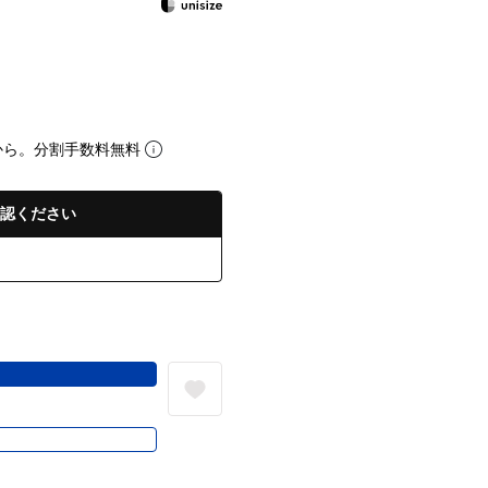
から。分割手数料無料
認ください
る
き