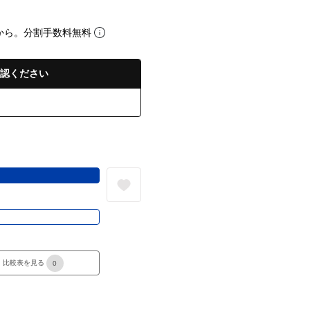
から。分割手数料無料
認ください
る
き
比較表を見る
0