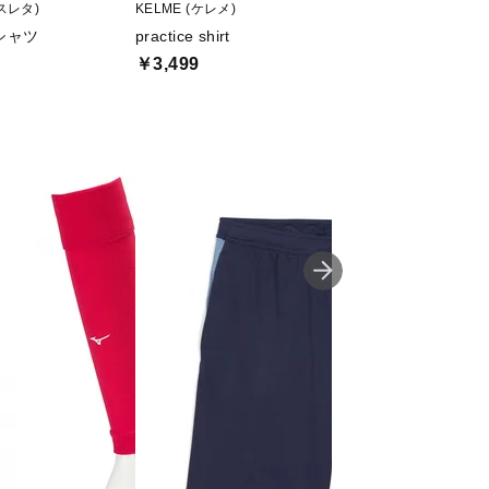
アスレタ)
KELME (ケレメ)
Coca-Cola (コカ･コ
シャツ
practice shirt
プラクティスTシ
￥3,499
￥2,499
値下げ