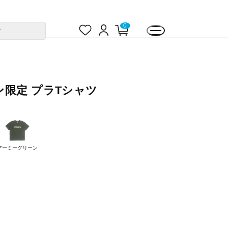
お
ロ
カ
0
す
気
グ
ー
に
イ
ト
入
ン
ペ
り
ー
ジ
限定 プラTシャツ
アーミーグリーン