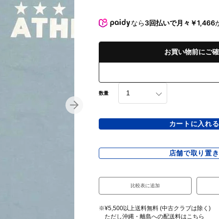
なら
3回払いで月々￥1,466
お買い物前にご確
数量
カートに入れ
店舗で取り置
比較表に追加
※¥5,500以上送料無料 (中古クラブは除く)
ただし沖縄・離島への配送料は
こちら