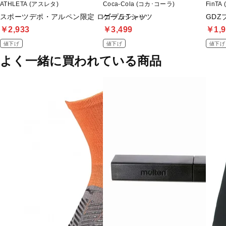
ATHLETA (アスレタ)
Coca-Cola (コカ･コーラ)
FinTA
スポーツデポ・アルペン限定 ロゴプラTシャツ
ゲームシャツ
GD
￥2,933
￥3,499
￥1,9
値下げ
値下げ
値下げ
よく一緒に買われている商品