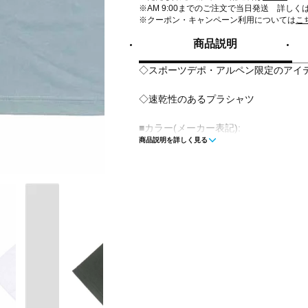
※AM 9:00までのご注文で当日発送 詳しく
※クーポン・キャンペーン利用については
こ
商品説明
◇スポーツデポ・アルペン限定のアイ
◇速乾性のあるプラシャツ
■カラー(メーカー表記):
商品説明を詳しく見る
ホワイト(10:WHT)
ブラック(70:BLK)
アーミーグリーン(37:KHA)
ブルーグレー(46:BGR)
■生産国:ミャンマー
■2026年モデル
■メーカー型番：AP-JUP-008