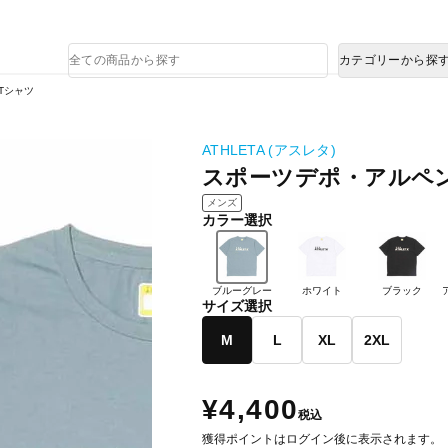
熊本県で発生した地震による影響について
商
カテゴリーから探
品
検
Tシャツ
索
ATHLETA (アスレタ)
スポーツデポ・アルペン
メンズ
カラー選択
ブルーグレー
ホワイト
ブラック
サイズ選択
M
L
XL
2XL
¥4,400
税込
獲得ポイントはログイン後に表示されます。