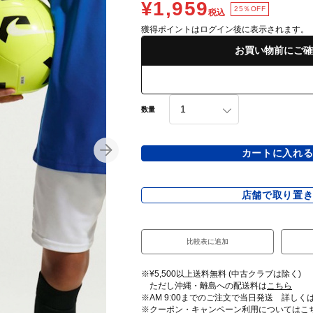
¥1,959
25％OFF
税込
獲得ポイントはログイン後に表示されます。
お買い物前にご確
数量
カートに入れ
店舗で取り置
比較表に追加
※¥5,500以上送料無料 (中古クラブは除く)
ただし沖縄・離島への配送料は
こちら
※AM 9:00までのご注文で当日発送 詳しく
※クーポン・キャンペーン利用については
こ