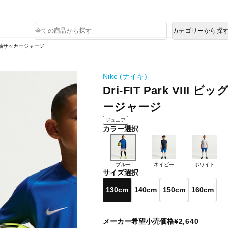
熊本県で発生した地震による影響について
商
カテゴリーから探
品
検
ッズ 半袖サッカージャージ
索
Nike (ナイキ)
Dri-FIT Park VII
ージャージ
ジュニア
カラー選択
ブルー
ネイビー
ホワイト
サイズ選択
130cm
140cm
150cm
160cm
メーカー希望小売価格
¥2,640