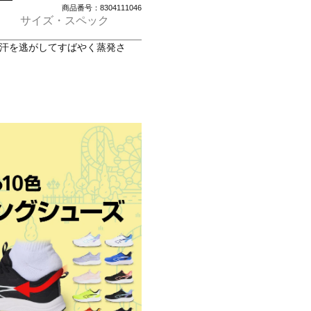
商品番号：8304111046
サイズ・スペック
肌から汗を逃がしてすばやく蒸発さ
ホワイト))
イビー/(ホワイト))
ック))
イト))
イト))
, HV8182410, HV8182463,