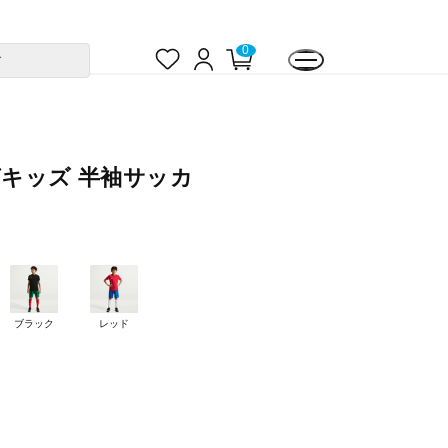
お
ロ
カ
0
す
気
グ
ー
に
イ
ト
入
ン
ペ
り
ー
ジ
I ビッグキッズ 半袖サッカ
ブラック
レッド