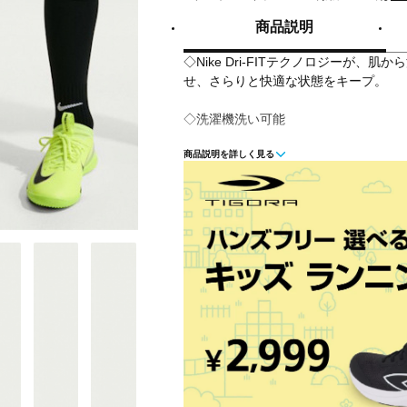
商品説明
◇Nike Dri-FITテクノロジーが、
せ、さらりと快適な状態をキープ。
◇洗濯機洗い可能
商品説明を詳しく見る
■カラー(メーカー表記):
ブルー(HV8182-463:ロイヤルブルー/(
ネイビー(HV8182-410:ミッドナイトネ
ホワイト(HV8182-100:ホワイト/(ブラ
ブラック(HV8182-010:ブラック/(ホワ
レッド(657:ユニバーシティレッド/(ホワ
■素材:ポリエステル 100%
■生産国:カンボジア
■2026年モデル
■メーカー型番：HV8182010, HV8182100