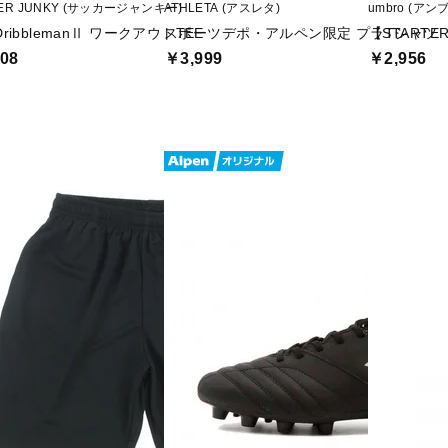
ER JUNKY (サッカージャンキー)
ATHLETA (アスレタ)
umbro (アン
 DribblemanⅡ ワークアウトTEE
スポーツデポ・アルペン限定 プラTシャツ
【START
08
￥3,999
￥2,956