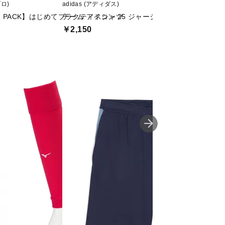
ブロ)
adidas (アディダス)
umbro (アンブロ)
ER PACK】はじめてプラクティスシャツ
チーム アイコン 25 ジャージー キッズ
JR SMUプラシャ
￥2,150
￥2,499
値下げ