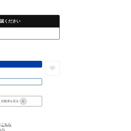
認ください
る
き
比較表を見る
0
は
こちら
ちら