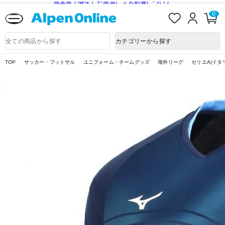
熊本県で発生した地震による影響について
お
ロ
カ
0
気
グ
ー
に
イ
ト
Alpen
入
ン
ペ
Online
商
カテゴリーから探す
り
ー
品
ジ
検
索
TOP
サッカー・フットサル
ユニフォーム・チームグッズ
海外リーグ
セリエA(イタ