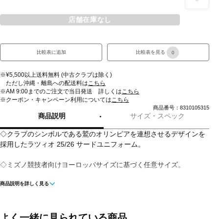
店舗在庫なし
比較表に追加
比較表を見る
0
※¥5,500以上送料無料 (中古クラブは除く)
ただし沖縄・離島への配送料は
こちら
※AM 9:00までのご注文で当日発送 詳しくは
こちら
※クーポン・キャンペーン利用については
こちら
商品番号：8310105315
商品説明
サイズ・スペック
◇クラブのシンボルである鷲のオリンピアを連想させるデザインを
採用したラツィオ 25/26 サードユニフォーム。
◇ミズノ競技者向けヨーロッパサイズに基づく任意サイズ。
商品説明を詳しく見る
◇左胸にクラブ熱転写エンブレム
◇右裾にミズノオフィシャルタグプリント
よく一緒に見られている商品