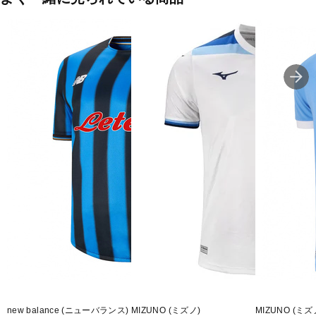
※こちらユニセックスの商品になります。商品規格はヨーロッパ男
性サイズです。女性の方の場合は、適合/規格サイズをご参考のうえ
お選び下さい。
※この商品には、リサイクルポリエステル繊維が75%以上使用され
ています。
■カラー:
ネイビー
■素材:ポリエステル100%
■生産国:ベトナム
■2025年モデル
■メーカー型番：P2GACX0914
new balance (ニューバランス)
MIZUNO (ミズノ)
MIZUNO (ミズ