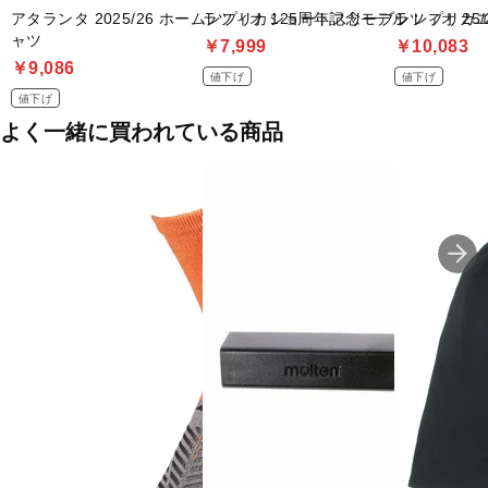
アタランタ 2025/26 ホームレプリカショートスリーブシ
ラツィオ 125周年記念モデル レプリカ
ラツィオ 25
ャツ
￥7,999
￥10,083
￥9,086
値下げ
値下げ
値下げ
よく一緒に買われている商品