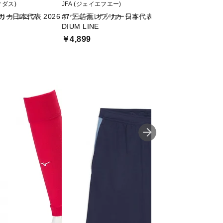
ディダス)
JFA (ジェイエフエー)
adidas (アディダス)
プリカ ユニフ
カー日本代表 2026 アウェイ レプリカ ショ
#7 三笘薫 サッカー日本代表 プレーヤーズTシャツ 
#6 遠藤 航 サッ
DIUM LINE
フォーム ネーム＆
￥4,899
￥18,150