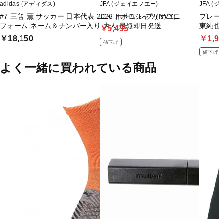
adidas (アディダス)
JFA (ジェイエフエー)
JFA 
#7 三笘 薫 サッカー 日本代表 2026 ホーム レプリカユニ
ニットポロシャツ(NVY)
プレー
フォーム ネーム＆ナンバー入り 大人 最短即日発送
東純也
￥5,435
￥18,150
￥1,9
値下げ
値下げ
よく一緒に買われている商品