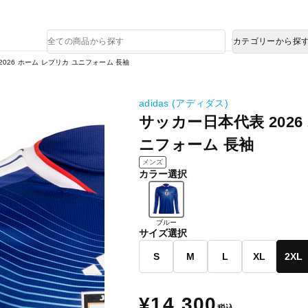
熊本県で発生した地震による影響について
商
カテゴリーから探
品
検
026 ホーム レプリカ ユニフォーム 長袖
索
adidas (アディダス)
サッカー日本代表 2026
ニフォーム 長袖
メンズ
カラー選択
ブルー
サイズ選択
S
M
L
XL
2XL
¥14,300