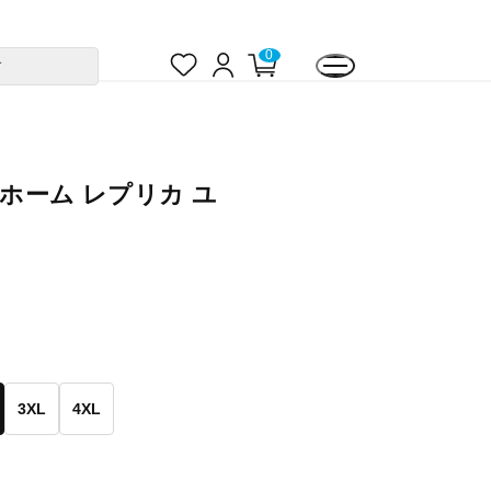
お
ロ
カ
0
す
気
グ
ー
に
イ
ト
入
ン
ペ
り
ー
ジ
 ホーム レプリカ ユ
3XL
4XL