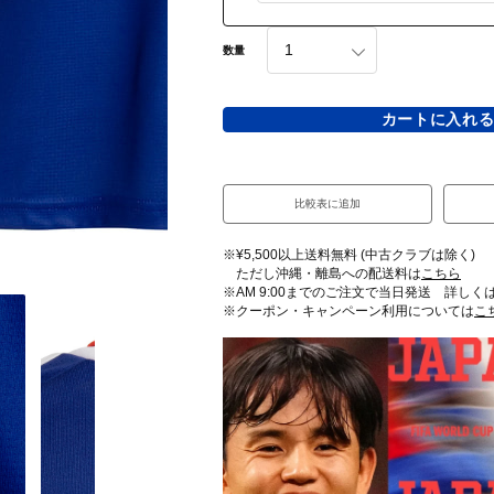
数量
カートに入れ
比較表に追加
※¥5,500以上送料無料 (中古クラブは除く)
ただし沖縄・離島への配送料は
こちら
※AM 9:00までのご注文で当日発送 詳しく
※クーポン・キャンペーン利用については
こ