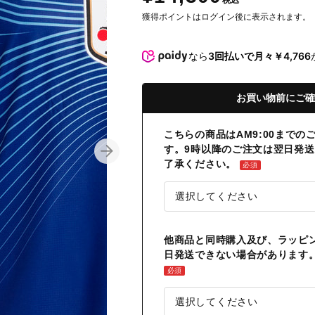
税込
獲得ポイントはログイン後に表示されます。
なら
3回払いで月々￥4,766
お買い物前にご確
こちらの商品はAM9:00まで
す。9時以降のご注文は翌日発
了承ください。
必須
他商品と同時購入及び、ラッピ
日発送できない場合があります
必須