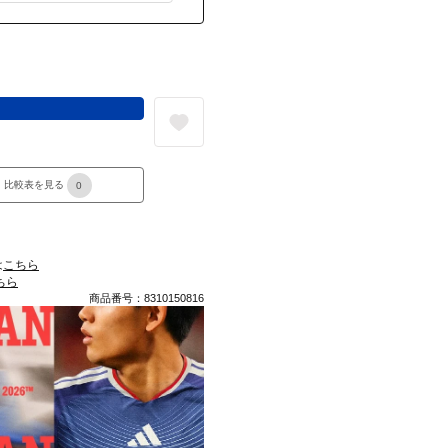
る
比較表を見る
0
は
こちら
ちら
商品番号：8310150816