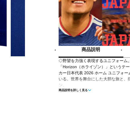
商品説明
◇野望を力強く表現するユニフォーム
「Horizon（ホライゾン）」という
カー日本代表 2026 ホーム ユニフ
いる。世界を舞台にした大胆な旅と、
ン。
商品説明を詳しく見る
◇アディダスのクライマクールテクノ
させて体を涼しくドライに保つ。スリ
ットして装飾を削ぎ落したシルエット
ネックがルックスを引き立てる。
◇日本のサッカーのヘリテージを称え