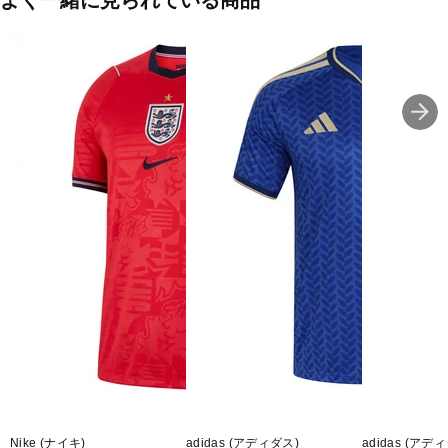
よく一緒に見られている商品
印象を与え、ピケ構造が快適さと耐久性を支える。刺しゅうのアデ
ィダスロゴと縫い付けのチームエンブレムがオーセンティックなム
ードを引き立て、ジュニアファンの応援スタイルに寄り添う。
■カラー(メーカー表記):
ペールブルー(aero blue)
■生産国:ベトナム
■2026年モデル
■メーカー型番：KC8704
Nike (ナイキ)
adidas (アディダス)
adidas (アデ