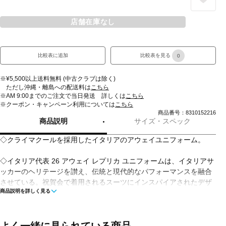
店舗在庫なし
比較表に追加
比較表を見る
0
※¥5,500以上送料無料 (中古クラブは除く)
ただし沖縄・離島への配送料は
こちら
※AM 9:00までのご注文で当日発送 詳しくは
こちら
※クーポン・キャンペーン利用については
こちら
商品番号：8310152216
商品説明
サイズ・スペック
◇クライマクールを採用したイタリアのアウェイユニフォーム。
◇イタリア代表 26 アウェイ レプリカ ユニフォームは、イタリアサ
ッカーのヘリテージを讃え、伝統と現代的なパフォーマンスを融合
させている。祝賀会で着用されるスーツにインスパイアされたデザ
商品説明を詳しく見る
インで、世界のサッカーの礎におけるイタリアの重要性を表現して
いる。クライマクールテクノロジーを採用し、激しい試合中でもク
ールでドライな状態を保つ。汗をすばやく吸収・発散し、プレーへ
の集中を妨げにくい。スリムフィットのデザインがすっきりとした