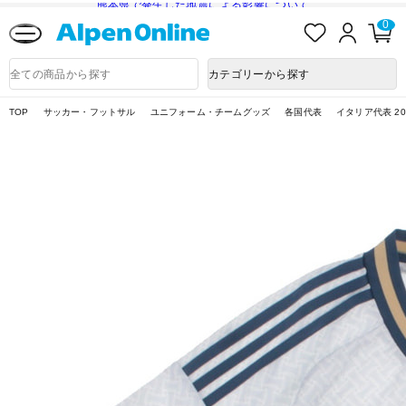
熊本県で発生した地震による影響について
お
ロ
カ
0
気
グ
ー
に
イ
ト
Alpen
入
ン
ペ
Online
商
カテゴリーから探す
り
ー
品
ジ
検
索
TOP
サッカー・フットサル
ユニフォーム・チームグッズ
各国代表
イタリア代表 2