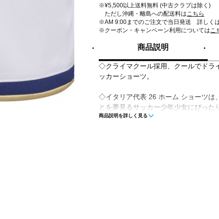
※¥5,500以上送料無料 (中古クラブは除く)
ただし沖縄・離島への配送料は
こちら
※AM 9:00までのご注文で当日発送 詳しく
※クーポン・キャンペーン利用については
こ
商品説明
◇クライマクール採用、クールでドラ
ッカーショーツ。
◇イタリア代表 26 ホーム ショーツ
とを夢見るサッカー少年少女にぴった
商品説明を詳しく見る
なヘリテージにインスパイアされたデ
両方に敬意を表し、サッカーの本質を
いつでもプレーの準備は万端。汗を吸
涼しくドライな状態を維持し、プレー
レギュラーフィットに、快適さに優れ
を組み合わせているので、アクティブ
ーションとパフォーマンスを輝かせる
精神を子どもたちに伝えよう。
◇レギュラーフィット