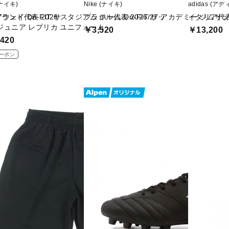
(ナイキ)
Nike (ナイキ)
adidas (ア
ェイ Dri-FIT サ
ランド代表 2026 スタジアム ホーム Dri-FIT サッ
ブラジル代表 2026/27 アカデミー ジムサ
イタリア代表
ジュニア レプリカ ユニフォーム
￥3,520
￥13,200
420
ーポン