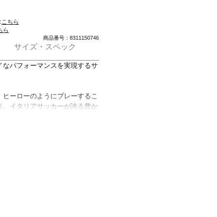
は
こちら
ちら
商品番号：8311150746
サイズ・スペック
イなパフォーマンスを実現するサ
は、ヒーローのようにプレーするこ
り。イタリアサッカーが誇る豊か
ザインで、過去とまだ見ぬ未来の
讃えている。涼しく、ドライに、
収・発散させるクライマクールが
への集中をサポート。動きやすい
たミッドライズのウエストバンド
なキッズにぴったり。インスピレ
ショーツで、イタリアサッカーの