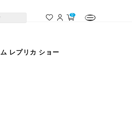
お
ロ
カ
0
す
気
グ
ー
に
イ
ト
入
ン
ペ
り
ー
ジ
ーム レプリカ ショー