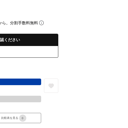
から。分割手数料無料
認ください
る
比較表を見る
0