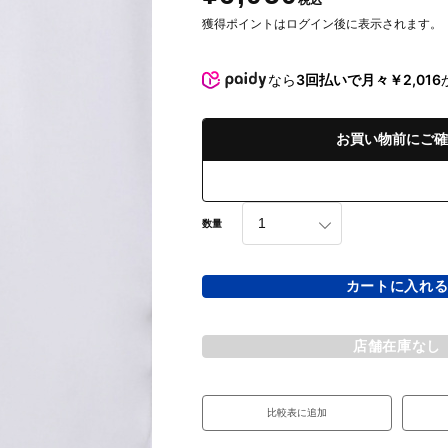
税込
獲得ポイントはログイン後に表示されます。
なら
3回払いで月々￥2,016
お買い物前にご確
数量
カートに入れ
店舗在庫なし
比較表に追加