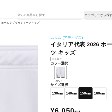
熊本県で発生した地震による影響について
商
カテゴリーから探
品
検
6 ホーム レプリカ ショーツ キッズ
索
adidas (アディダス)
イタリア代表 2026 ホ
ツ キッズ
ジュニア
カラー選択
ホワイト
サイズ選択
130cm
140cm
150cm
160cm
¥6,050