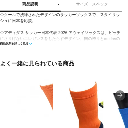
商品説明
サイズ・スペック
◇クールで洗練されたデザインのサッカーソックスで、スタイリッ
シュに日本を応援。
◇アディダス サッカー日本代表 2026 アウェイソックスは、ピッチ
にさりげないエレガンスをもたらすデザイン。国の誇りとadidasの
商品説明を詳しく見る
ブランドレガシーの両方を思い起こさせる、クラシックで落ち着い
たデザインが特徴。ピッチでのパフォーマンスを考えてデザインさ
れ、混紡素材で作られたこのソックスは、優れたフィット感で動き
をサポート。カフにはクラシックなスリーストライプスと
よく一緒に見られている商品
「JAPAN」のサインが刻まれており、抑制の効いたクールさでこの
国を称えている。adidas トレフォイル ロゴの伝統的なディテール
も、あなたの一歩一歩を際立たせる。フィールドにいるときも、ス
タンドから応援しているときも、頼りになるソックス。試合にかけ
る情熱を胸に、足で語ろう。
■カラー(メーカー表記):
オフホワイト(off white)
■生産国:中国