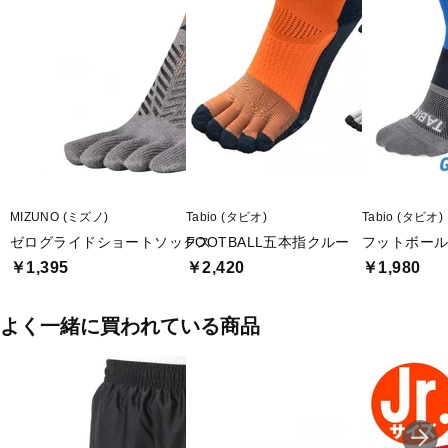
■2026年モデル
■メーカー型番：JN1920
MIZUNO (ミズノ)
Tabio (タビオ)
Tabio (タビオ)
ゼログライドショートソックス
FOOTBALL五本指クルー
フットボール
￥1,395
￥2,420
￥1,980
よく一緒に買われている商品