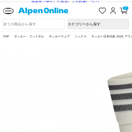
熊本県で発生した地震による影響について
お
ロ
カ
0
気
グ
ー
に
イ
ト
Alpen
入
ン
ペ
Online
商
カテゴリーから探す
り
ー
品
ジ
検
索
TOP
サッカー・フットサル
サッカーウェア
ソックス
サッカー日本代表 2026 アウ