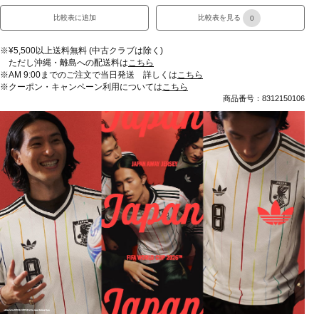
比較表に追加
比較表を見る
0
※¥5,500以上送料無料 (中古クラブは除く)
ただし沖縄・離島への配送料は
こちら
※AM 9:00までのご注文で当日発送 詳しくは
こちら
※クーポン・キャンペーン利用については
こちら
商品番号：8312150106