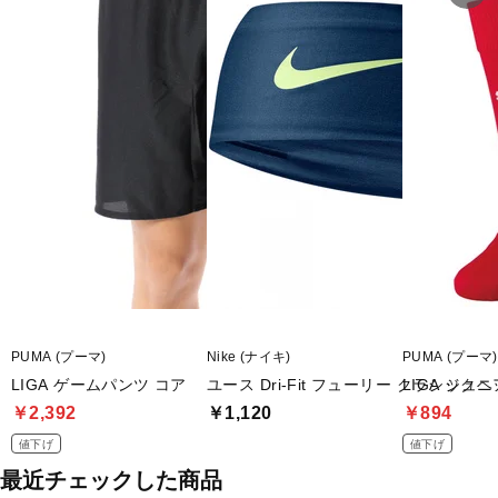
PUMA (プーマ)
Nike (ナイキ)
PUMA (プーマ)
LIGA ゲームパンツ コア
ユース Dri-Fit フューリー クラシック
LIGA ジュ
￥2,392
￥1,120
￥894
値下げ
値下げ
最近チェックした商品