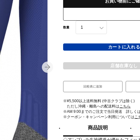
お買い物前にご確
数量
カートに入れ
店舗在庫なし
比較表に追加
※¥5,500以上送料無料 (中古クラブは除く)
ただし沖縄・離島への配送料は
こちら
※AM 9:00までのご注文で当日発送 詳しく
※クーポン・キャンペーン利用については
こ
商品説明
◇アンブレラ生地構造が優れたフィッ