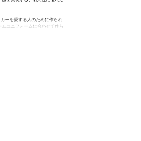
サッカーを愛する人のために作られ
ームユニフォームに合わせて作ら
のように見え、感じられる。混紡
優れたフィット感が持続。快適さ
必要な部分にサポートをもたらす
に立つときも、スタンドで応援す
頼りになる相棒として活躍。アデ
風のアレンジを加えており、自信
に足を踏み入れることができる。
レタン5% / ナイロン2%