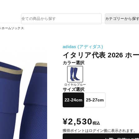
熊本県で発生した地震による影響について
商
カテゴリーから探
品
検
6 ホームソックス
索
adidas (アディダス)
イタリア代表 2026 
カラー選択
ロイヤルブルー
サイズ選択
22-24cm
25-27cm
¥2,530
税込
獲得ポイントはログイン後に表示されます。