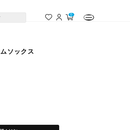
お
ロ
カ
0
す
気
グ
ー
に
イ
ト
入
ン
ペ
り
ー
ジ
ホームソックス