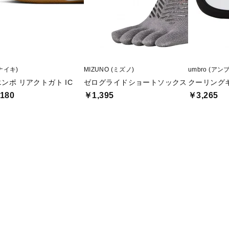
(ナイキ)
MIZUNO (ミズノ)
umbro (アン
ンポ リアクトガト IC
ゼログライドショートソックス
クーリング
180
￥1,395
￥3,265