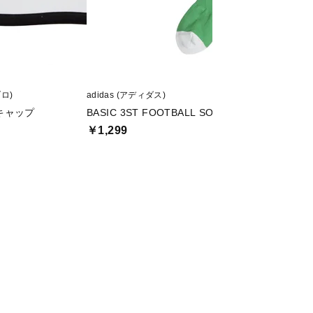
ブロ)
adidas (アディダス)
asics (アシックス)
キャップ
BASIC 3ST FOOTBALL SOCKS JP
DSライト ADVANC
￥1,299
￥8,990