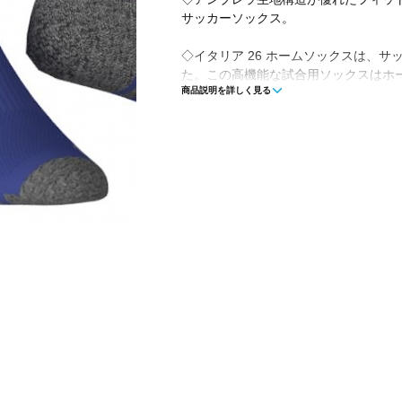
サッカーソックス。
◇イタリア 26 ホームソックスは、
た。この高機能な試合用ソックスはホ
商品説明を詳しく見る
れており、身に付けるとチームの一員
素材を使用しており、激しい試合でも
と耐久性を重視して設計されており、
アンブレラ構造を特徴とする。ピッチ
るときも、このソックスは試合の日に
ィダスがサッカーのヘリテージに現代
を持ってスタイリッシュにフィールド
◇ポリエステル80% / 綿13% / ポリウ
◇アンブレラ構造
■カラー(メーカー表記):
ロイヤルブルー(bold blue)
■生産国:トルコ