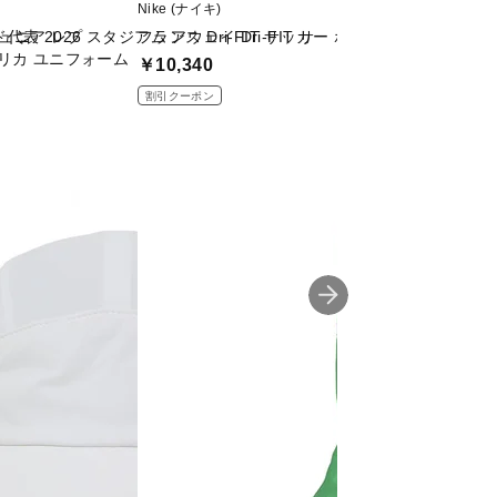
Nike (ナイキ)
Nike (ナイキ)
ジュニア レプ
表 2026 スタジアム アウェイ Dri-FIT サ
フランス Dri-FIT サッカー ポロ
フランス LBR W
リカ ユニフォーム
￥10,340
￥5,500
割引クーポン
割引クーポン