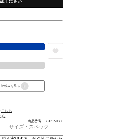
認ください
る
比較表を見る
0
は
こちら
ちら
商品番号：8312150806
サイズ・スペック
ト感を実現する、耐久性に優れた