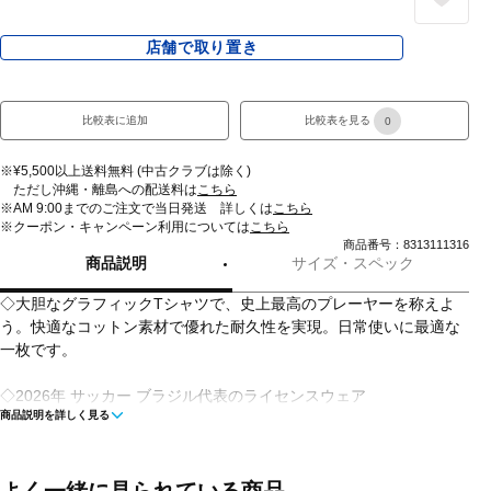
店舗で取り置き
比較表に追加
比較表を見る
0
※¥5,500以上送料無料 (中古クラブは除く)
ただし沖縄・離島への配送料は
こちら
※AM 9:00までのご注文で当日発送 詳しくは
こちら
※クーポン・キャンペーン利用については
こちら
商品番号：8313111316
商品説明
サイズ・スペック
◇大胆なグラフィックTシャツで、史上最高のプレーヤーを称えよ
う。快適なコットン素材で優れた耐久性を実現。日常使いに最適な
一枚です。
◇2026年 サッカー ブラジル代表のライセンスウェア
商品説明を詳しく見る
◇洗濯機洗い可能
■カラー(メーカー表記):