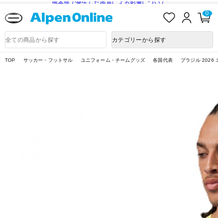
熊本県で発生した地震による影響について
お
ロ
カ
0
気
グ
ー
に
イ
ト
Alpen
入
ン
ペ
Online
商
カテゴリーから探す
り
ー
品
ジ
検
索
TOP
サッカー・フットサル
ユニフォーム・チームグッズ
各国代表
ブラジル 2026 