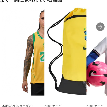
よく一緒に見られている商品
ロイヤルブルー(417:オールドロイヤル)
■素材:綿 100%
■生産国:中国
■2026年モデル
■メーカー型番：II5387417
JORDAN (ジョーダン)
Nike (ナイキ)
Nike (ナイキ)