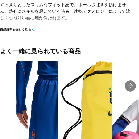
すっきりとしたスリムなフィット感で、ボールさばきを妨げませ
ん。熱心にスキルを磨いている時も、速乾テクノロジーによって涼
しく心地好い着心地が保たれます。
商品説明を詳しく見る
◇Nike Dri-FITテクノロジーが、肌から汗を逃がしてすばやく蒸発。
さらりと快適な状態をキープ。サムホールで運動中の袖のずれを防
止し、手首までしっかりカバー。
よく一緒に見られている商品
■カラー(メーカー表記):
ロイヤルブルー(480:GAME ROYAL/METALLIC COPPER)
■素材:
本体:ポリエステル91%、スパンデックス9%
パネル:ポリエステル100%
■生産国:ベトナム
■2026年モデル
■メーカー型番：IB4606480