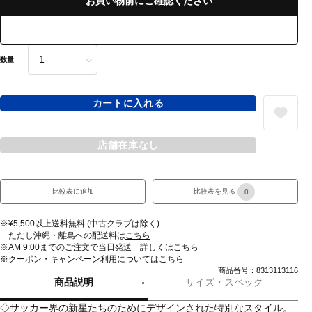
お買い物前にご確認ください
数量
カートに入れる
店舗在庫なし
比較表に追加
比較表を見る
0
※¥5,500以上送料無料 (中古クラブは除く)
ただし沖縄・離島への配送料は
こちら
※AM 9:00までのご注文で当日発送 詳しくは
こちら
※クーポン・キャンペーン利用については
こちら
商品番号：8313113116
商品説明
サイズ・スペック
◇サッカー界の新星たちのためにデザインされた特別なスタイル。