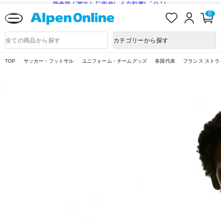
熊本県で発生した地震による影響について
お
ロ
カ
0
気
グ
ー
に
イ
ト
Alpen
入
ン
ペ
Online
商
カテゴリーから探す
り
ー
品
ジ
検
索
TOP
サッカー・フットサル
ユニフォーム・チームグッズ
各国代表
フランス ストライ