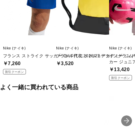
Nike (ナイキ)
Nike (ナイキ)
Nike (ナイキ)
フランス ストライク サッカー Dri-FIT ニットショーツ
ブラジル代表 2026/27 アカデミー ジ
イングランド代表
カー ジュニ
￥7,260
￥3,520
￥13,420
割引クーポン
割引クーポン
よく一緒に買われている商品