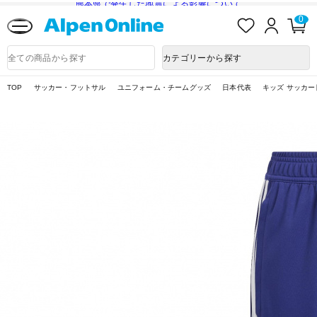
熊本県で発生した地震による影響について
お
ロ
カ
0
気
グ
ー
に
イ
ト
Alpen
入
ン
ペ
Online
商
カテゴリーから探す
り
ー
品
ジ
検
索
TOP
サッカー・フットサル
ユニフォーム・チームグッズ
日本代表
キッズ サッカー