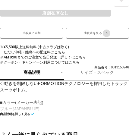
店舗在庫なし
比較表に追加
比較表を見る
0
※¥5,500以上送料無料 (中古クラブは除く)
ただし沖縄・離島への配送料は
こちら
※AM 9:00までのご注文で当日発送 詳しくは
こちら
※クーポン・キャンペーン利用については
こちら
商品番号：8313150946
商品説明
サイズ・スペック
◇動きを制限しないFORMOTIONテクノロジーを採用したトラック
スーツボトム。
■カラー(メーカー表記):
ブルー(JAPANBLUE)
商品説明を詳しく見る
■生産国:ベトナム
■2026年モデル