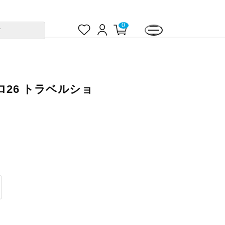
お
ロ
カ
0
す
気
グ
ー
に
イ
ト
入
ン
ペ
り
ー
ジ
ロ26 トラベルショ