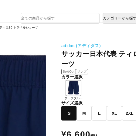
熊本県で発生した地震による影響について
商
カテゴリーから探
品
検
ティロ26 トラベルショーツ
索
adidas (アディダス)
サッカー日本代表 ティ
ーツ
SoldOut
メンズ
カラー選択
ダークブルー
サイズ選択
S
M
L
XL
2XL
¥6,600