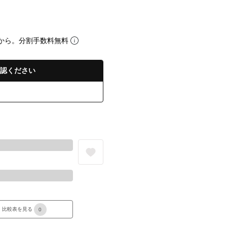
から。分割手数料無料
認ください
る
比較表を見る
0