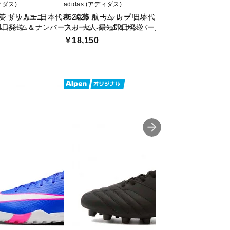
ディダス)
adidas (アディダス)
adidas (アディダス)
ム レプリカユニ
建英 サッカー 日本代表 2026 ホーム レプリカ
#6 遠藤 航 サッカー 日本代表 2026 ホーム レ
#13 鈴木 唯人 
即日発送
 ネーム＆ナンバー入り 大人 最短即日発送
フォーム ネーム＆ナンバー入り 大人 最短即日発
ユニフォーム ネー
￥18,150
￥18,150