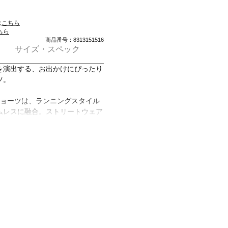
は
こちら
ちら
商品番号：8313151516
サイズ・スペック
を演出する、お出かけにぴったり
ツ。
ショーツは、ランニングスタイル
ムレスに融合。ストリートウェア
イテクなデザインを実現してい
ており、快適なレギュラーフィッ
やすく、旅行にもカジュアルなお
くカットラインから生まれたモダ
フスタイルを引き立てる。街を散
ャープなルックスのショーツで、