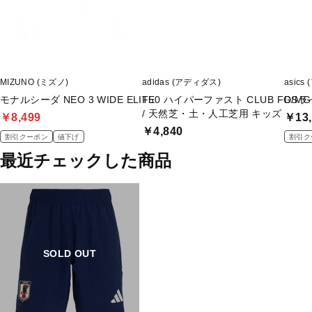
MIZUNO (ミズノ)
adidas (アディダス)
asics
モナルシーダ NEO 3 WIDE ELITE
F50 ハイパーファスト CLUB FG/
DSラ
/ 天然芝・土・人工芝用 キッズ
￥8,499
￥13,
￥4,840
割引クーポン
値下げ
割引ク
最近チェックした商品
SOLD OUT