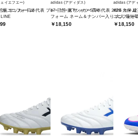
(ジェイエフエー)
adidas (アディダス)
adidas (ア
プリカ ユニフォーム
三笘薫 サッカー日本代表 プレーヤーズTシャツ STA
#7 三笘 薫 サッカー 日本代表 2026 ホー
#20 久保 
 LINE
フォーム ネーム＆ナンバー入り 大人 最短
ユニフォーム
99
￥18,150
￥18,150