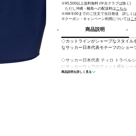
※¥5,500以上送料無料 (中古クラブは除く)
ただし沖縄・離島への配送料は
こちら
※AM 9:00までのご注文で当日発送 詳しく
※クーポン・キャンペーン利用については
こ
商品説明
◇カットラインがシャープなスタイル
なサッカー日本代表モチーフのショー
◇サッカー日本代表 ティロ トラベル
にサッカーウェアのフィット感をシー
商品説明を詳しく見る
のトレンドを取り入れ、クリーンでハ
る。プレーンウィーブの生地で作られ
ト。ウエストに伸縮性があるので動き
出かけにもぴったり。人間工学に基づ
ンなシルエットが、アクティブなライ
策する時も家でくつろぐ時も、このシ
快適な時間を過ごそう。
◇レギュラーフィット