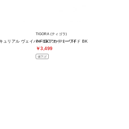
TIGORA (ティゴラ)
MIZUNO (ミズノ)
キュリアル ヴェイパー 16 アカデミー TF
INFIGO スーパーワイド BK
インナーシャツ(ジ
￥3,499
￥1,520
値下げ
割引クーポン