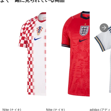
よく一緒に見られている商品
い自由な動作で、ゲームに集中できる。トレーニングをしていると
き、またはカジュアルな外出を楽しむとき、adidasのこのトレーニ
ングパンツは機能性とスタイルを兼ね備えた頼りになる一枚。
◇スリムフィット
◇ドローコード
◇ポリエステル 100%
◇エンボス加工のデザインがあしらわれたインサート
◇FORMOTION テクノロジー
■カラー(メーカー表記):
ブラック(black)
■生産国:ベトナム
■2026年モデル
Nike (ナイキ)
Nike (ナイキ)
adidas (アデ