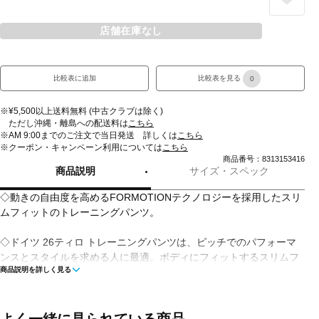
店舗在庫なし
比較表に追加
比較表を見る
0
※¥5,500以上送料無料 (中古クラブは除く)
ただし沖縄・離島への配送料は
こちら
※AM 9:00までのご注文で当日発送 詳しくは
こちら
※クーポン・キャンペーン利用については
こちら
商品番号：8313153416
商品説明
サイズ・スペック
◇動きの自由度を高めるFORMOTIONテクノロジーを採用したスリ
ムフィットのトレーニングパンツ。
◇ドイツ 26ティロ トレーニングパンツは、ピッチでのパフォーマ
ンスとスタイルを求める人に最適。ボディにフィットするスリムフ
商品説明を詳しく見る
ィットのパンツ。力学的なストレッチ生地を採用し、どんな動きに
も対応。ドローコードクロージャーは優れたフィット感を提供し、
エンボス加工のデザイン要素はさりげないセンスを加えている。
adidasのFORMOTIONテクノロジーが組み込まれており、制限のな