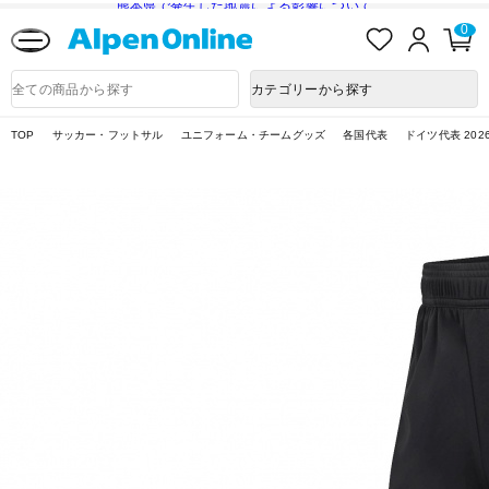
熊本県で発生した地震による影響について
お
ロ
カ
0
気
グ
ー
に
イ
ト
Alpen
入
ン
ペ
Online
商
カテゴリーから探す
り
ー
品
ジ
検
索
TOP
サッカー・フットサル
ユニフォーム・チームグッズ
各国代表
ドイツ代表 202