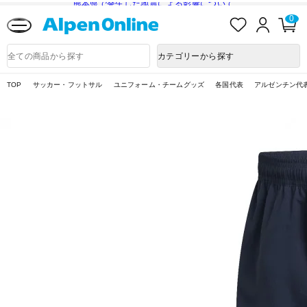
熊本県で発生した地震による影響について
お
ロ
カ
0
気
グ
ー
に
イ
ト
Alpen
入
ン
ペ
Online
商
カテゴリーから探す
り
ー
品
ジ
検
索
TOP
サッカー・フットサル
ユニフォーム・チームグッズ
各国代表
アルゼンチン代表