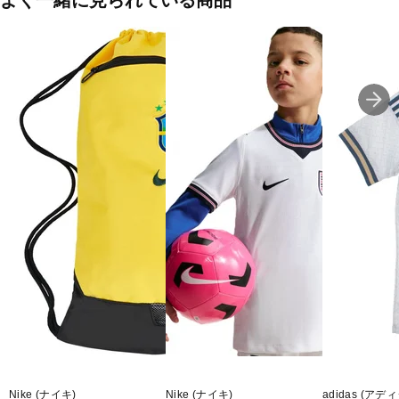
よく一緒に見られている商品
ザグに刺しゅうされたアディダスロゴとニットのスリーストライプ
ステープがクラシックなアディダススタイルを演出。トレーニング
中も応援中も、アディダスと共にサッカースピリットを感じ、一瞬
一瞬を大切にしよう。
◇レギュラーフィット
◇ドローコードクロージャー
◇ポリエステル100%
◇軽量ウーブン素材
■カラー(メーカー表記):
ネイビー(night navy)
■生産国:ベトナム
■2026年モデル
■メーカー型番：JY7033
Nike (ナイキ)
Nike (ナイキ)
adidas (アデ