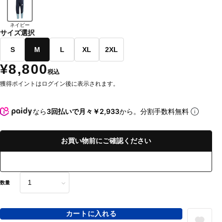
ネイビー
サイズ選択
S
M
L
XL
2XL
¥8,800
税込
獲得ポイントはログイン後に表示されます。
なら
3回払いで月々￥2,933
から。分割手数料無料
お買い物前にご確認ください
数量
カートに入れる