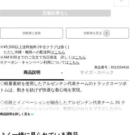
店舗在庫なし
比較表に追加
比較表を見る
0
※¥5,500以上送料無料 (中古クラブは除く)
ただし沖縄・離島への配送料は
こちら
※AM 9:00までのご注文で当日発送 詳しくは
こちら
※クーポン・キャンペーン利用については
こちら
商品番号：8313154416
商品説明
サイズ・スペック
◇軽量素材を使用したアルゼンチン代表チームのトラックスーツボ
トムは、動きを妨げず快適な着心地を実現。
◇伝統とイノベーションが融合したアルゼンチン代表チーム 26 テ
ィロプレゼンテーションパンツ。斬新なひねりをプラスしながら
商品説明を詳しく見る
も、サッカーの豊かなヘリテージを感じさせる、アイコニックなホ
ームキットにインスパイアされたトラックスーツボトム。軽量ウー
ブン素材で作られ、身体の動きを妨げないレギュラーフィット。身
体にしっかりフィットするドローコードクロージャーを備え、ジグ