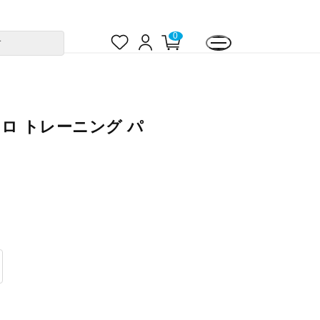
お
ロ
カ
0
す
気
グ
ー
に
イ
ト
入
ン
ペ
り
ー
ジ
ィロ トレーニング パ