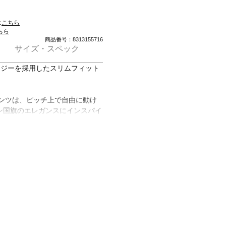
は
こちら
ちら
商品番号：8313155716
サイズ・スペック
クノロジーを採用したスリムフィット
 パンツは、ピッチ上で自由に動け
ン国旗のエレガンスにインスパイ
ォーマンスを兼ね備える。アディ
採用し、動きを制限せず自由に動ける
カッティングと3次元のエンジニ
快適さを実現する立体構造の衣服
スタイリッシュな外観を演出し、
りの足に馴染むフィット感を実
さとパフォーマンスを高め、気を
さらにエンボス加工されたデザイ
ハードなトレーニングでも、カジ
目を引くチョイスとなるだろう。