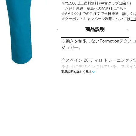
※¥5,500以上送料無料 (中古クラブは除く)
ただし沖縄・離島への配送料は
こちら
※AM 9:00までのご注文で当日発送 詳しく
※クーポン・キャンペーン利用については
こ
商品説明
◇動きを制限しないFormotionテ
ジョガー。
◇スペイン 26 ティロ トレーニング
るようにデザインされている。スペイ
商品説明を詳しく見る
アされたこのジョガーは、伝統とパフ
ダスのFormotionテクノロジーを
ようにしたデザイン。革新的な新しい
アリングにより、最適なフィット感と
を実現させている。スリムフィットは
ドローコードクロージャーは一人ひと
現。メカニカルストレッチ生地は快適
散らすことなくゲームに集中できる。
ン要素がスタイリッシュさを添える。
ュアルな練習でも、このジョガーは人