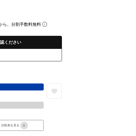
から。分割手数料無料
認ください
る
比較表を見る
0