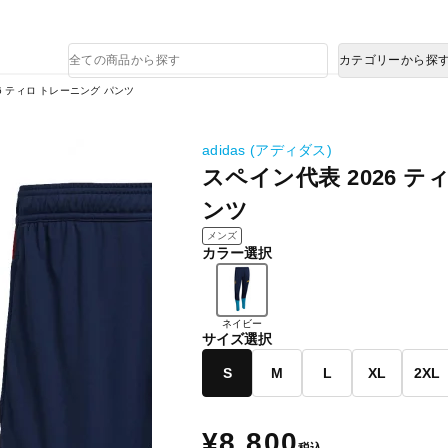
熊本県で発生した地震による影響について
商
カテゴリーから探
品
検
6 ティロ トレーニング パンツ
索
adidas (アディダス)
スペイン代表 2026 テ
ンツ
メンズ
カラー選択
ネイビー
サイズ選択
S
M
L
XL
2XL
¥8,800