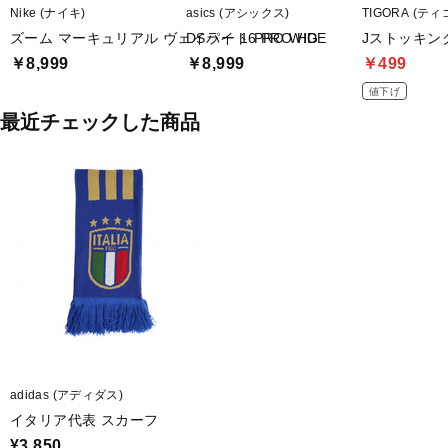
Nike (ナイキ)
asics (アシックス)
TIGORA (ティ
ズーム マーキュリアル ヴェイパー 16 PRO HG
DSライト PRO WIDE
Jストッキング
￥8,999
￥8,999
￥499
値下げ
最近チェックした商品
adidas (アディダス)
イタリア代表 スカーフ
¥3,850