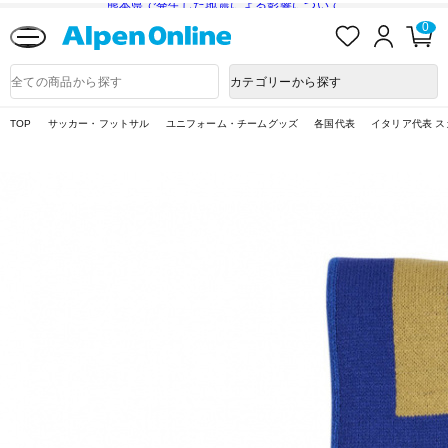
熊本県で発生した地震による影響について
お
ロ
カ
0
気
グ
ー
に
イ
ト
Alpen
入
ン
ペ
Online
商
カテゴリーから探す
り
ー
品
ジ
検
索
TOP
サッカー・フットサル
ユニフォーム・チームグッズ
各国代表
イタリア代表 ス