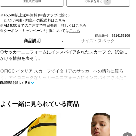
比較表に追加
比較表を見る
0
※¥5,500以上送料無料 (中古クラブは除く)
ただし沖縄・離島への配送料は
こちら
※AM 9:00までのご注文で当日発送 詳しくは
こちら
※クーポン・キャンペーン利用については
こちら
商品番号：8314153106
商品説明
サイズ・スペック
◇サッカーユニフォームにインスパイアされたスカーフで、試合に
かける情熱を表そう。
◇FIGC イタリア スカーフでイタリアのサッカーへの情熱に浸ろ
う。アイコニックなサッカーユニフォームにインスパイアされたこ
商品説明を詳しく見る
のスカーフは、ゲームに真剣に向き合うファンやアスリートへのト
リビュート。フラットニットのリブ構造で耐久性に優れたこのスカ
ーフは、肌寒い日でも暖かく快適。パフォーマンスロゴとエンジニ
アードエンブレムが本物らしさを醸し出し、イタリアのサッカーの
よく一緒に見られている商品
豊かなヘリテージを称える。スタンドで応援するときも、のんびり
とした一日を楽しむときも、スタイリッシュな気持ちで好きなスポ
ーツとのつながりを感じられるデザインのスカーフ。アディダスで
サッカーの精神を感じよう。