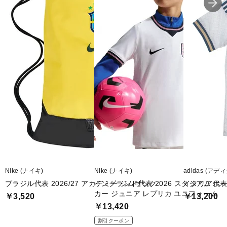
◇アクリル100%
■カラー(メーカー表記):
ロイヤルブルー×ベージュ(bold blue/hazy beige)
■生産国:中国
■2026年モデル
■メーカー型番：KD7646
Nike (ナイキ)
Nike (ナイキ)
adidas (アデ
ブラジル代表 2026/27 アカデミー ジムサック
イングランド代表 2026 スタジアム ホーム 
イタリア代表 
カー ジュニア レプリカ ユニフォーム
￥3,520
￥13,200
￥13,420
割引クーポン