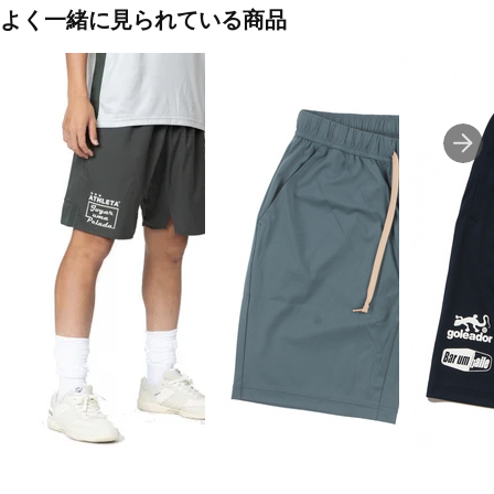
■生産国:ミャンマー
よく一緒に見られている商品
■2026年モデル
■メーカー型番：02439