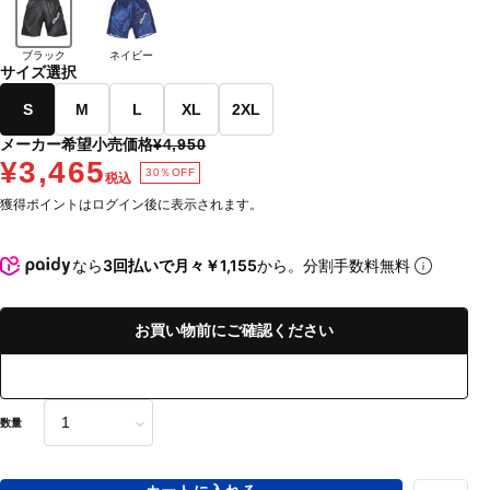
ブラック
ネイビー
サイズ選択
S
M
L
XL
2XL
メーカー希望小売価格
¥4,950
¥3,465
30％OFF
税込
獲得ポイントはログイン後に表示されます。
なら
3回払いで月々￥1,155
から。分割手数料無料
お買い物前にご確認ください
数量