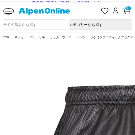
熊本県で発生した地震による影響について
お
ロ
カ
0
気
グ
ー
に
イ
ト
Alpen
入
ン
ペ
Online
商
カテゴリーから探す
り
ー
品
ジ
検
索
TOP
サッカー・フットサル
サッカーウェア
パンツ
ポケ付きグラフィックプラクテ