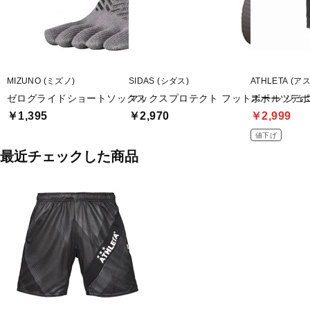
MIZUNO (ミズノ)
SIDAS (シダス)
ATHLETA (ア
ゼログライドショートソックス
マックスプロテクト フットボール ジュ
スポーツデポ
￥1,395
￥2,970
￥2,999
値下げ
最近チェックした商品