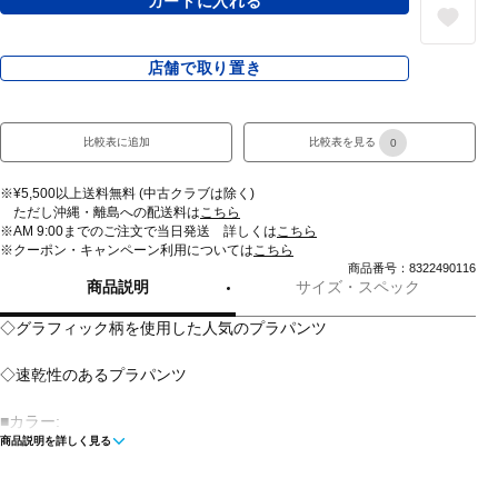
カートに入れる
店舗で取り置き
比較表に追加
比較表を見る
0
※¥5,500以上送料無料 (中古クラブは除く)
ただし沖縄・離島への配送料は
こちら
※AM 9:00までのご注文で当日発送 詳しくは
こちら
※クーポン・キャンペーン利用については
こちら
商品番号：8322490116
商品説明
サイズ・スペック
◇グラフィック柄を使用した人気のプラパンツ
◇速乾性のあるプラパンツ
■カラー:
商品説明を詳しく見る
ネイビー
ブラック