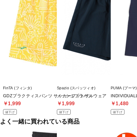
FinTA (フィンタ)
Spazio (スパッツィオ)
PUMA (プーマ)
GDZプラクティスパンツ サッカーフットサルウェア
メッシュプラパン
INDIVIDUA
￥1,999
￥1,999
￥1,480
値下げ
値下げ
値下げ
よく一緒に買われている商品