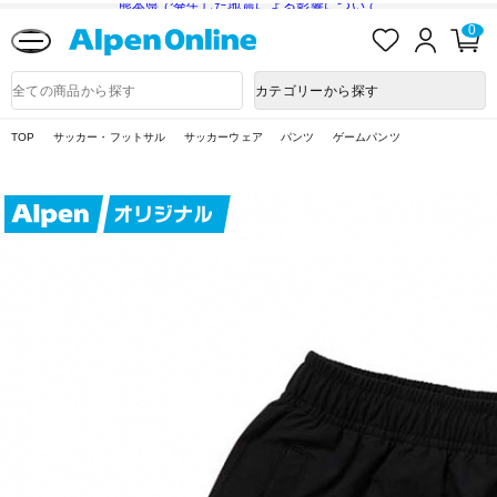
熊本県で発生した地震による影響について
お
ロ
カ
0
気
グ
ー
に
イ
ト
Alpen
入
ン
ペ
Online
商
カテゴリーから探す
り
ー
品
ジ
検
索
TOP
サッカー・フットサル
サッカーウェア
パンツ
ゲームパンツ