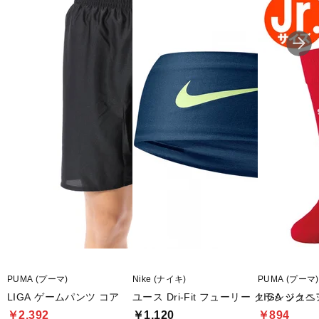
PUMA (プーマ)
Nike (ナイキ)
PUMA (プーマ)
LIGA ゲームパンツ コア
ユース Dri-Fit フューリー クラシック
LIGA ジュ
￥2,392
￥1,120
￥894