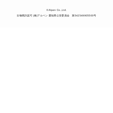
© Alpen Co.,Ltd.
古物商許認可 (株)アルペン 愛知県公安委員会 第542549905500号