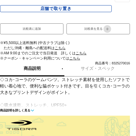
店舗で取り置き
比較表に追加
比較表を見る
0
※¥5,500以上送料無料 (中古クラブは除く)
ただし沖縄・離島への配送料は
こちら
※AM 9:00までのご注文で当日発送 詳しくは
こちら
※クーポン・キャンペーン利用については
こちら
商品番号：8325270016
商品説明
サイズ・スペック
◇コカ･コーラのゲームパンツ。ストレッチ素材を使用したソフトで
軽い着心地で、便利な脇ポケット付きです。目を引くコカ･コーラの
大きなプリントデザインがポイント。
◇吸水速乾、ストレッチ、UPF50+
商品説明を詳しく見る
■カラー(メーカー表記):
ネイビー(4700)
ホワイト(7300)