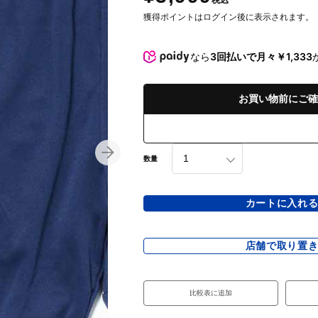
税込
獲得ポイントはログイン後に表示されます。
なら
3回払いで月々￥1,333
お買い物前にご確
数量
カートに入れ
店舗で取り置
比較表に追加