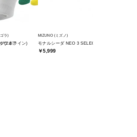
ィゴラ)
MIZUNO (ミズノ)
Nike (ナイキ)
サルウェア
グ(2本ライン)
モナルシーダ NEO 3 SELECT
ユース Dri-Fi
￥5,999
￥1,120