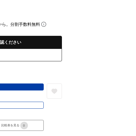
から。分割手数料無料
認ください
る
き
比較表を見る
0