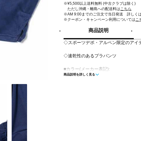
※¥5,500以上送料無料 (中古クラブは除く)
ただし沖縄・離島への配送料は
こちら
※AM 9:00までのご注文で当日発送 詳しく
※クーポン・キャンペーン利用については
こ
商品説明
◇スポーツデポ・アルペン限定のアイ
◇速乾性のあるプラパンツ
■カラー(メーカー表記):
商品説明を詳しく見る
ネイビー(90:NVY)
ブラック(70:BLK)
■生産国:ミャンマー
■2026年モデル
■メーカー型番：AP-JUP011J