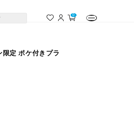
お
ロ
カ
0
す
気
グ
ー
に
イ
ト
入
ン
ペ
り
ー
ジ
限定 ポケ付きプラ