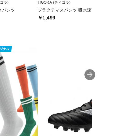
ィゴラ)
TIGORA (ティゴラ)
KELME (ケレメ)
スパンツ
プラクティスパンツ 吸水速乾(iDRY)/UPF50+
JRプラクティス
￥1,499
￥2,101
値下げ