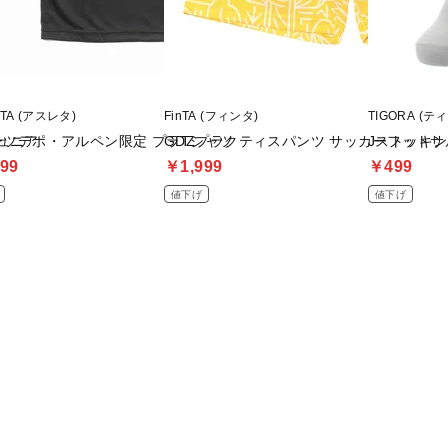
ETA (アスレタ)
FinTA (フィンタ)
TIGORA (テ
ュニア
ーツデポ・アルペン限定 プラTシャツ
GDZプラクティスパンツ サッカーフット
Jストッキン
99
￥1,999
￥499
値下げ
値下げ