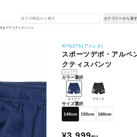
熊本県で発生した地震による影響について
商
カテゴリーから探
品
検
ケ付きプラクティスパンツ
索
ATHLETA (アスレタ)
スポーツデポ・アルペン
クティスパンツ
ジュニア
カラー選択
ネイビー
ブラック
サイズ選択
140cm
150cm
160cm
¥3,999