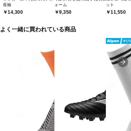
◇ポリエステル100%
長袖
ォーム
ット
￥14,300
￥9,350
￥11,550
◇クライマクールテクノロジー
■カラー(メーカー表記):
よく一緒に買われている商品
ブルー(JAPANBLUE/ash blue)
■生産国:中国
■2026年モデル