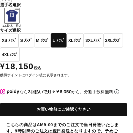
選手名選択
13.鈴木 唯人
サイズ選択
XS ﾒﾝｽﾞ
S ﾒﾝｽﾞ
M ﾒﾝｽﾞ
L ﾒﾝｽﾞ
XLﾒﾝｽﾞ
3XLﾒﾝｽﾞ
2XLﾒﾝｽﾞ
4XLﾒﾝｽﾞ
¥18,150
税込
獲得ポイントはログイン後に表示されます。
なら
3回払いで月々￥6,050
から。分割手数料無料
お買い物前にご確認ください
こちらの商品はAM9:00までのご注文で当日発送いたしま
す。9時以降のご注文は翌日発送となりますので、予めご