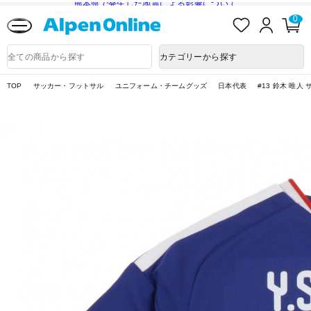
熊本県で発生した地震による影響について
お
ロ
カ
0
気
グ
ー
に
イ
ト
Alpen
入
ン
ペ
Online
商
カテゴリーから探す
り
ー
品
ジ
検
索
TOP
サッカー・フットサル
ユニフォーム・チームグッズ
日本代表
#13 鈴木 唯