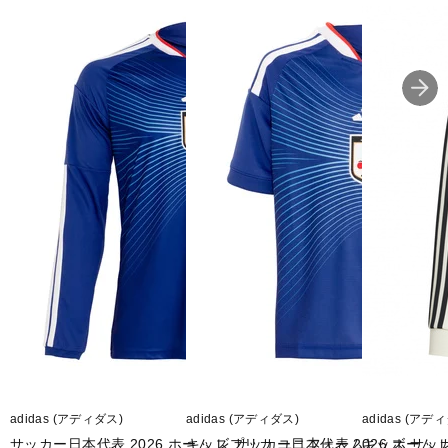
◇涼しくドライなパフォーマンスを実現するクライマクールテクノ
ロジーを採用したジャージ。
◇ジャパン 26/27 ホームジャージーは単なるアパレルではない。野
心と決意の象徴だ。「Beyond the Horizon」というテーマにインス
パイアされたこのジャージは、探求の精神と、これまでの成果を上
回ろうとするチームの意欲を体現している。クライマクールテクノ
ロジーを採用した一枚。涼しく、ドライな着心地が続くから、いつ
でもプレーの準備は万端。クライマクールは汗を吸い上げて蒸発さ
せ、体を涼しく、ドライに保ち、ストレスなくパフォーマンスを発
揮を後押ししてくれる。ダブルニット生地で構成されており、ピッ
チの内外を問わず快適さを保ちながら、体格を引き立てるスリムフ
ィットのシルエット。スタンドにいても、コートにいても、集中力
を保ち、没頭させてくれる。未知の領域への旅と世界の舞台でのよ
り大きな成果を表して、選手とファンの両方にインスピレーション
を与えるようにジャージーの美的要素がデザインに落とし込まれて
いる。誇りを身に纏い、共にチームの新しい高みを目指そう。
◇スリムフィット
adidas (アディダス)
adidas (アディダス)
adidas (アデ
サッカー日本代表 2026 ホーム レプリカ ユニフォーム
キッズ サッカー日本代表 2026 ホーム
キッズ サッ