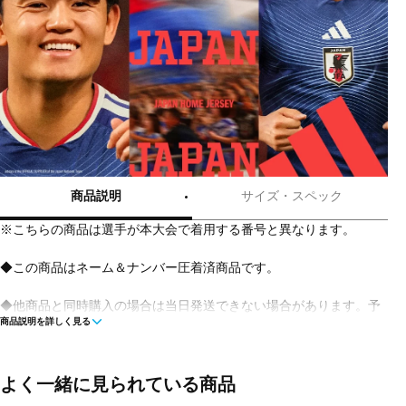
商品説明
サイズ・スペック
※こちらの商品は選手が本大会で着用する番号と異なります。
◆この商品はネーム＆ナンバー圧着済商品です。
◆他商品と同時購入の場合は当日発送できない場合があります。予
商品説明を詳しく見る
めご了承ください。
◆シャツ本体メーカー希望小売価格:13,200円(税込)
オフィシャルマーキング価格:4,950円(税込)
よく一緒に見られている商品
合計:18,150円(税込)