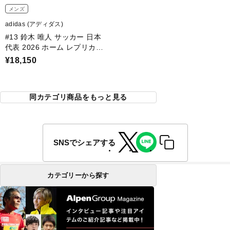
メンズ
adidas (アディダス)
#13 鈴木 唯人 サッカー 日本
代表 2026 ホーム レプリカユ
ニフォーム ネーム＆ナンバー
¥18,150
入り 大人 最短即日発送
同カテゴリ商品をもっと見る
SNSでシェアする
カテゴリーから探す