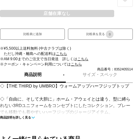
店舗在庫なし
比較表に追加
比較表を見る
0
※¥5,500以上送料無料 (中古クラブは除く)
ただし沖縄・離島への配送料は
こちら
※AM 9:00までのご注文で当日発送 詳しくは
こちら
※クーポン・キャンペーン利用については
こちら
商品番号：8352405514
商品説明
サイズ・スペック
◇【THE THIRD by UMBRO】ウォームアップハーフジップトップ
◇「自由に、そして大胆に」ホーム・アウェイとは違う、型に縛ら
れない3RDユニフォームをコンセプトにしたコレクション。プレー
でも移動でも着やすいハーフジップのジャージアイテム。
商品説明を詳しく見る
■カラー(メーカー表記):
アーミーグリーン(KH00)
ブラック(BK00)