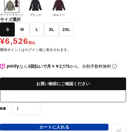
アーミーグリーン
ブラック
ボルドー
サイズ選択
S
M
L
XL
2XL
¥6,526
税込
獲得ポイントはログイン後に表示されます。
なら
3回払いで月々￥2,175
から。分割手数料無料
お買い物前にご確認ください
数量
カートに入れる