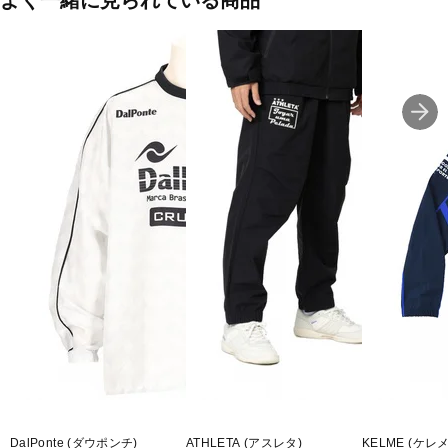
よく一緒に見られている商品
ボルドー(WR00)
■生産国:ベトナム
■2024年モデル
■メーカー型番：UF4FJG11M
DalPonte (ダウポンチ)
ATHLETA (アスレタ)
KELME (ケレメ