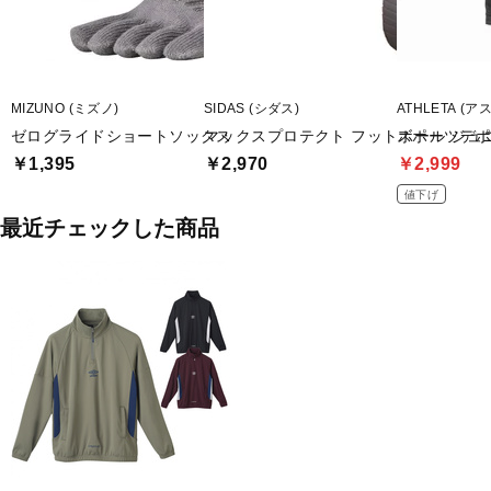
MIZUNO (ミズノ)
SIDAS (シダス)
ATHLETA (ア
ゼログライドショートソックス
マックスプロテクト フットボール ジュ
スポーツデポ
￥1,395
￥2,970
￥2,999
値下げ
最近チェックした商品