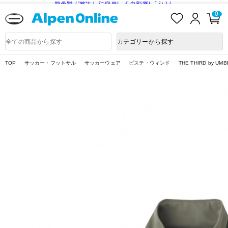
熊本県で発生した地震による影響について
お
ロ
カ
0
気
グ
ー
に
イ
ト
Alpen
入
ン
ペ
Online
商
カテゴリーから探す
り
ー
品
ジ
検
索
TOP
サッカー・フットサル
サッカーウェア
ピステ・ウィンド
THE THIRD by