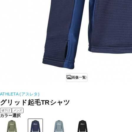
画像一覧
ATHLETA (アスレタ)
グリッド起毛TRシャツ
値下げ
メンズ
カラー選択