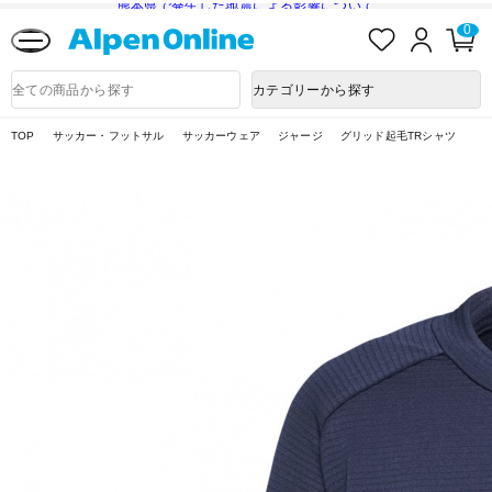
熊本県で発生した地震による影響について
お
ロ
カ
0
気
グ
ー
に
イ
ト
Alpen
入
ン
ペ
Online
商
カテゴリーから探す
り
ー
品
ジ
検
索
TOP
サッカー・フットサル
サッカーウェア
ジャージ
グリッド起毛TRシャツ