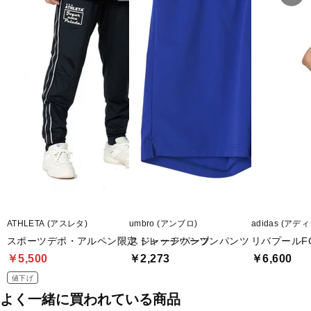
ATHLETA (アスレタ)
umbro (アンブロ)
adidas (アデ
スポーツデポ・アルペン限定 ジャージパンツ
ストレッチウーブンパンツ
リバプールFC
￥5,500
￥2,273
￥6,600
値下げ
よく一緒に買われている商品