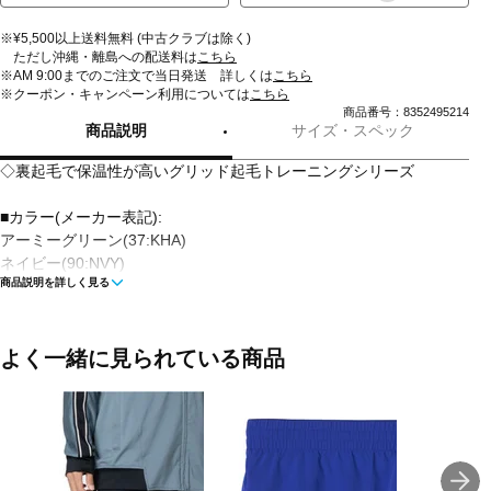
※¥5,500以上送料無料 (中古クラブは除く)
ただし沖縄・離島への配送料は
こちら
※AM 9:00までのご注文で当日発送 詳しくは
こちら
※クーポン・キャンペーン利用については
こちら
商品番号：8352495214
商品説明
サイズ・スペック
◇裏起毛で保温性が高いグリッド起毛トレーニングシリーズ
■カラー(メーカー表記):
アーミーグリーン(37:KHA)
ネイビー(90:NVY)
商品説明を詳しく見る
ブルーグレー(46:BGR)
ブラック(70:BLK)
■生産国:ミャンマー
よく一緒に見られている商品
■2024年モデル
■メーカー型番：04160